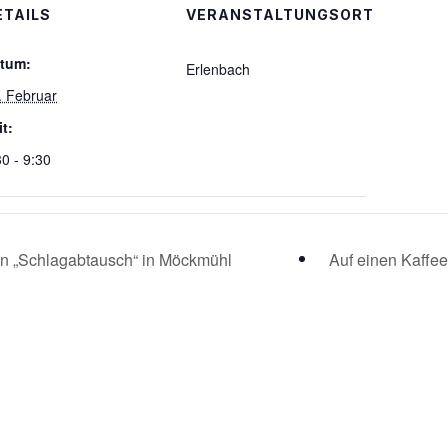
ETAILS
VERANSTALTUNGSORT
tum:
Erlenbach
. Februar
it:
30 - 9:30
n „Schlagabtausch“ in Möckmühl
Auf einen Kaffee