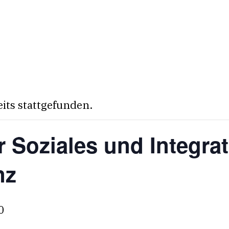
eits stattgefunden.
 Soziales und Integrat
nz
0