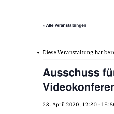
Skip
to
main
« Alle Veranstaltungen
content
Diese Veranstaltung hat ber
Ausschuss für
Videokonfere
23. April 2020, 12:30
-
15:3