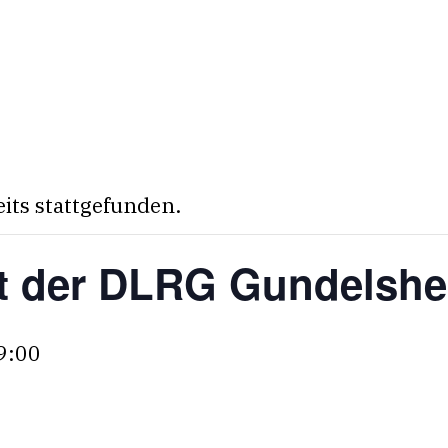
eits stattgefunden.
t der DLRG Gundelsh
9:00