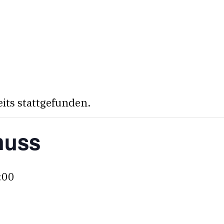
eits stattgefunden.
huss
:00