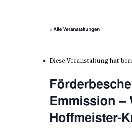
Skip
to
main
« Alle Veranstaltungen
content
Diese Veranstaltung hat ber
Förderbeschei
Emmission – W
Hoffmeister-K