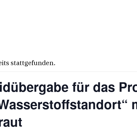
eits stattgefunden.
dübergabe für das Pro
asserstoffstandort“ m
raut