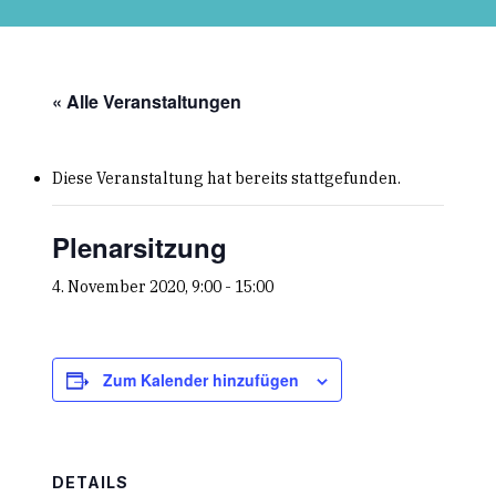
Skip
to
main
content
« Alle Veranstaltungen
Diese Veranstaltung hat bereits stattgefunden.
Plenarsitzung
4. November 2020, 9:00
-
15:00
Zum Kalender hinzufügen
DETAILS