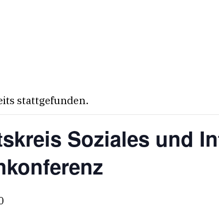
eits stattgefunden.
tskreis Soziales und In
onkonferenz
0