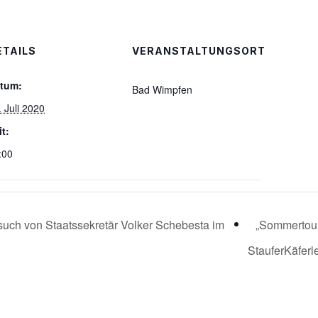
ETAILS
VERANSTALTUNGSORT
tum:
Bad Wimpfen
. Juli 2020
it:
:00
such von Staatssekretär Volker Schebesta im
„Sommertour
StauferKäferl