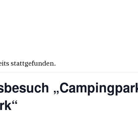
eits stattgefunden.
besuch „Campingpark
rk“