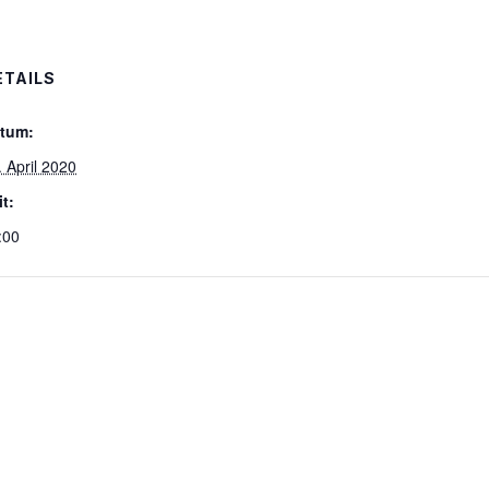
ETAILS
tum:
. April 2020
it:
:00