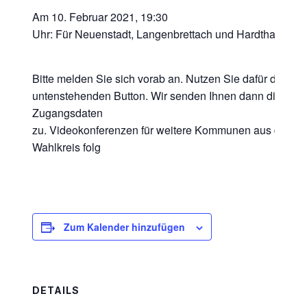
Am 10. Februar 2021, 19:30
Uhr:
Für
Neu
enstadt, Langenbrettach
und
Hardthausen
Bitte melden Sie sich vorab an.
Nutzen Sie dafür den
untenstehenden Button.
Wir senden Ihnen dann die
Zugangsdaten
zu.
Video
konferenzen
für
w
eitere
Kommunen
aus dem
Wahlkreis folg
Zum Kalender hinzufügen
DETAILS