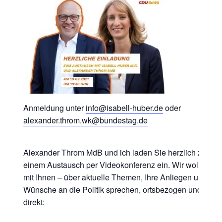
Anmeldung unter
info@isabell-huber.de
oder
alexander.throm.wk@bundestag.de
Alexander Throm MdB und
ich
laden Sie herzlich zu
einem Austausch per Videokonferenz ein
. Wir wollen
mit Ihnen
–
über aktuelle Themen, Ihre Anliegen und
Wünsche an die Politik
s
prechen,
o
rtsbezogen und
direkt
: