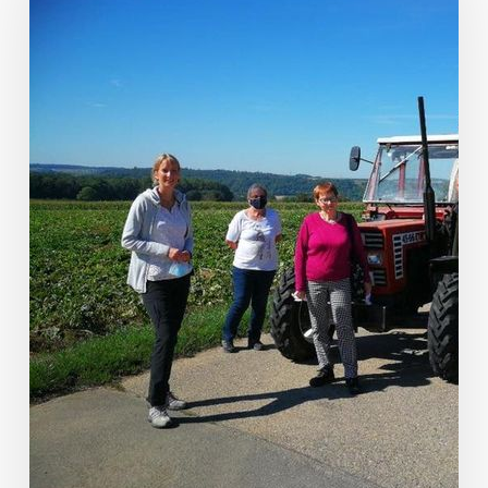
eines
Landwirtschaftlichen
Lohn-
und
Fuhrunternehmens
in
Offenau