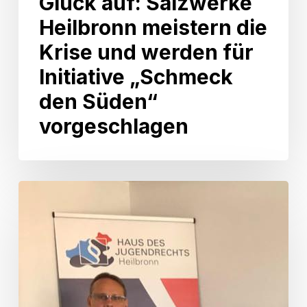
Glück auf: Salzwerke
Heilbronn meistern die
Krise und werden für
Initiative „Schmeck
den Süden“
vorgeschlagen
Sommertour
2020:
Besuch
im
„Haus
des
Jugendrechts“
in