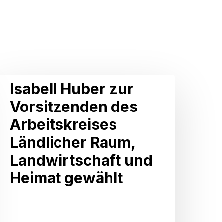
sabell
Isabell Huber zur
Huber
Vorsitzenden des
zur
Arbeitskreises
Vorsitzenden
Ländlicher Raum,
des
Landwirtschaft und
rbeitskreises
Heimat gewählt
ändlicher
Raum,
andwirtschaft