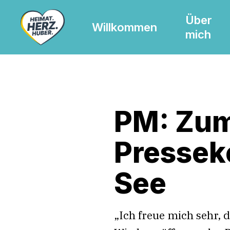
Skip
Über
to
Willkommen
mich
main
content
PM: Zum
Pressek
See
„Ich freue mich sehr, 