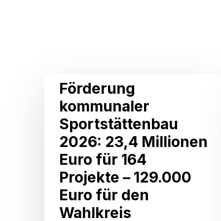
Related Posts
Förderung
Förderung
kommunaler
kommunaler
Sportstättenbau
Sportstättenbau
2026:
2026: 23,4 Millionen
23,4
Euro für 164
Millionen
Projekte – 129.000
Euro
Euro für den
für
Wahlkreis
164