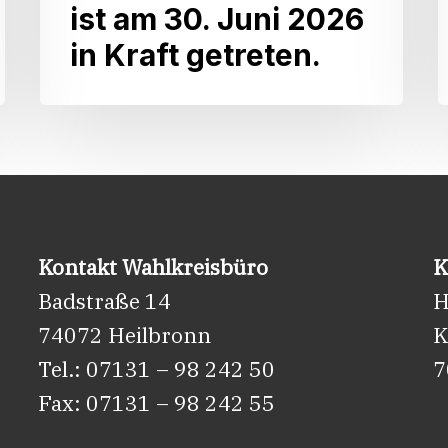
ist am 30. Juni 2026
CDU-
in Kraft getreten.
Landtagsfraktion:
Die
neue
VwV
Förderung
Weinbau
ist
Kontakt Wahlkreisbüro
K
am
Badstraße 14
H
30.
74072 Heilbronn
K
Juni
Tel.: 07131 – 98 242 50
7
2026
Fax: 07131 – 98 242 55
in