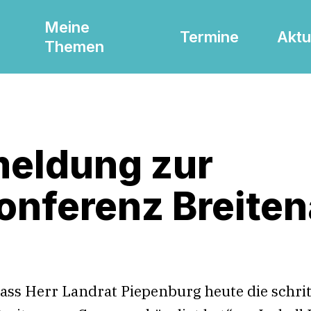
Meine
Termine
Aktu
Themen
eldung zur
onferenz Breite
dass Herr Landrat Piepenburg heute die schri