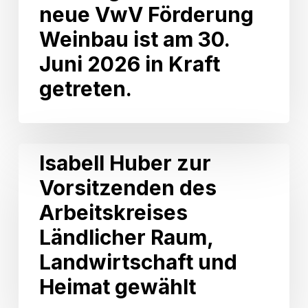
der
neue VwV Förderung
CDU-
Weinbau ist am 30.
Landtagsfraktion:
Die
Juni 2026 in Kraft
neue
getreten.
VwV
Förderung
Weinbau
ist
am
Isabell
Isabell Huber zur
30.
Huber
Juni
Vorsitzenden des
zur
2026
Vorsitzenden
Arbeitskreises
in
des
Kraft
Arbeitskreises
Ländlicher Raum,
getreten.
Ländlicher
Landwirtschaft und
Raum,
Landwirtschaft
Heimat gewählt
und