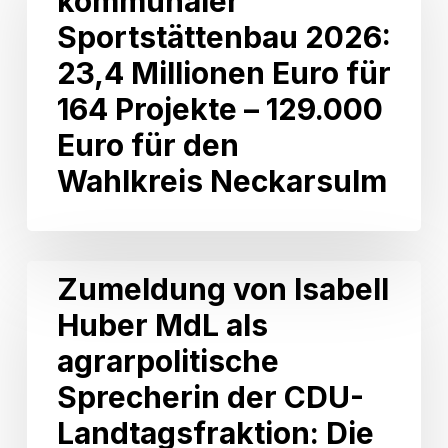
kommunaler
2026:
Sportstättenbau 2026:
23,4
Millionen
23,4 Millionen Euro für
Euro
164 Projekte – 129.000
für
164
Euro für den
Projekte
Wahlkreis Neckarsulm
–
129.000
Euro
für
den
Zumeldung
Zumeldung von Isabell
Wahlkreis
von
Neckarsulm
Huber MdL als
Isabell
Huber
agrarpolitische
MdL
als
Sprecherin der CDU-
agrarpolitische
Landtagsfraktion: Die
Sprecherin