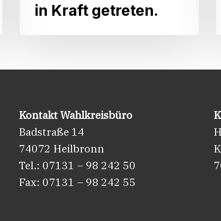
in Kraft getreten.
Landtagsfraktion:
Die
neue
VwV
Förderung
Weinbau
ist
Kontakt Wahlkreisbüro
K
am
Badstraße 14
H
30.
74072 Heilbronn
K
Juni
Tel.: 07131 – 98 242 50
7
2026
Fax: 07131 – 98 242 55
in
Kraft