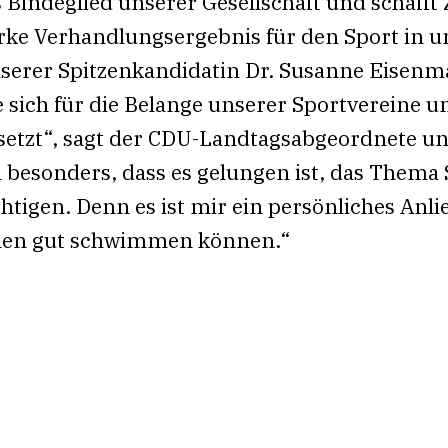
es Bindeglied unserer Gesellschaft und schaf
arke Verhandlungsergebnis für den Sport in u
nserer Spitzenkandidatin Dr. Susanne Eisenm
e sich für die Belange unserer Sportvereine 
etzt“, sagt der CDU-Landtagsabgeordnete und
h besonders, dass es gelungen ist, das Them
htigen. Denn es ist mir ein persönliches Anli
hen gut schwimmen können.“