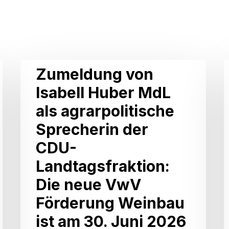
Zumeldung
I
Zumeldung von
von
Isabell Huber MdL
Isabell
als agrarpolitische
Huber
Sprecherin der
MdL
CDU-
als
A
Landtagsfraktion:
agrarpolitische
L
Die neue VwV
Sprecherin
Förderung Weinbau
der
L
ist am 30. Juni 2026
CDU-