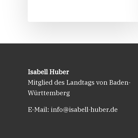
–
129.000
Euro
für
den
Wahlkreis
Neckarsulm
Isabell Huber
Mitglied des Landtags von Baden-
Württemberg
E-Mail:
info@isabell-huber.de