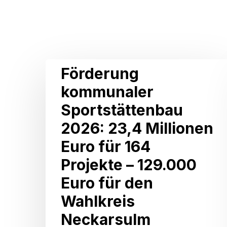
Related Posts
Förderung
Förderung
kommunaler
kommunaler
Sportstättenbau
Sportstättenbau
2026:
2026: 23,4 Millionen
23,4
Euro für 164
Millionen
Projekte – 129.000
Euro
Euro für den
für
Wahlkreis
164
Neckarsulm
Projekte