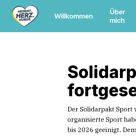
Skip
Über
to
Willkommen
mich
main
content
Solidarp
fortgese
Der Solidarpakt Sport
organisierte Sport hab
bis 2026 geeinigt. Dem