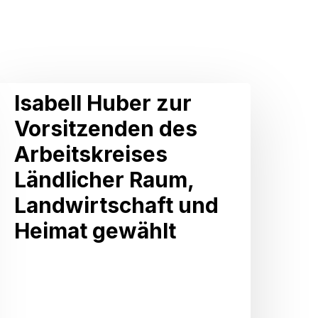
sabell
Isabell Huber zur
Huber
Vorsitzenden des
zur
Arbeitskreises
Vorsitzenden
Ländlicher Raum,
des
Landwirtschaft und
rbeitskreises
Heimat gewählt
ändlicher
Raum,
andwirtschaft
und