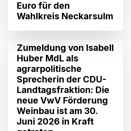
164
Euro für den
Projekte
Wahlkreis Neckarsulm
–
129.000
Euro
für
den
Zumeldung
Zumeldung von Isabell
Wahlkreis
von
Neckarsulm
Huber MdL als
Isabell
Huber
agrarpolitische
MdL
als
Sprecherin der CDU-
agrarpolitische
Landtagsfraktion: Die
Sprecherin
der
neue VwV Förderung
CDU-
Weinbau ist am 30.
Landtagsfraktion:
Die
Juni 2026 in Kraft
neue
VwV