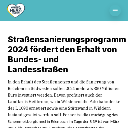
Skip
Menu
to
main
content
Straßensanierungsprogramm
2024 fördert den Erhalt von
Bundes- und
Landesstraßen
In den Erhalt des Straßennetzes und die Sanierung von
Brücken im Südwesten sollen 2024 mehr als 380 Millionen
Euro investiert werden. Davon profitiert auch der
Landkreis Heilbronn, wo in Wüstenrot die Fahrbahndecke
der L 1090 erneuert sowie eine Stützwand in Widdern
Instand gesetzt werden soll. Ferner ist d
ie Ertüchtigung des
Schemmelsbergtunnel in Erlenbach im Zuge der B 39 ist von März