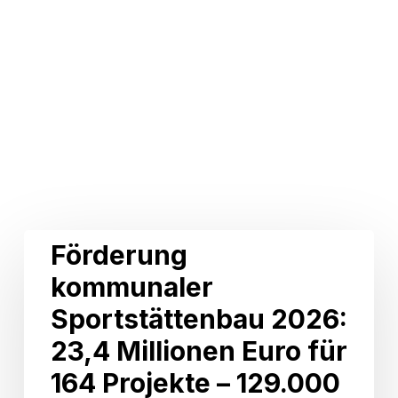
Related Posts
Förderung
Förderung
kommunaler
kommunaler
Sportstättenbau
2026:
Sportstättenbau 2026:
23,4
Millionen
23,4 Millionen Euro für
Euro
164 Projekte – 129.000
für