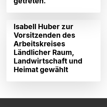
getreten.
Förderung
Weinbau
ist
am
Isabell
Isabell Huber zur
30.
Huber
Juni
Vorsitzenden des
zur
2026
Vorsitzenden
Arbeitskreises
in
des
Kraft
Arbeitskreises
Ländlicher Raum,
getreten.
Ländlicher
Landwirtschaft und
Raum,
Landwirtschaft
Heimat gewählt
und
Heimat
gewählt