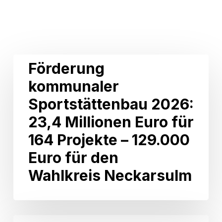
Related Posts
Förderung
Förderung
kommunaler
kommunaler
Sportstättenbau
2026:
Sportstättenbau 2026:
23,4
Millionen
23,4 Millionen Euro für
Euro
164 Projekte – 129.000
für
164
Euro für den
Projekte
Wahlkreis Neckarsulm
–
129.000
Euro
für
den
Zumeldung