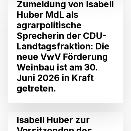
Zumeldung von Isabell
Wahlkreis
von
Neckarsulm
Huber MdL als
Isabell
Huber
agrarpolitische
MdL
als
Sprecherin der CDU-
agrarpolitische
Landtagsfraktion: Die
Sprecherin
der
neue VwV Förderung
CDU-
Weinbau ist am 30.
Landtagsfraktion:
Die
Juni 2026 in Kraft
neue
getreten.
VwV
Förderung
Weinbau
ist
am
Isabell
Isabell Huber zur
30.
Huber
Juni
Vorsitzenden des
zur