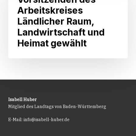
2026
Vorsitzenden
Arbeitskreises
in
des
Kraft
Arbeitskreises
Ländlicher Raum,
getreten.
Ländlicher
Landwirtschaft und
Raum,
Landwirtschaft
Heimat gewählt
und
Heimat
gewählt
Isabell Huber
Mitglied des Landtags von Baden-Württemberg
E-Mail:
info@isabell-huber.de