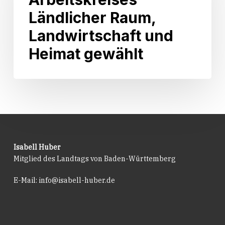
des
Kraft
Arbeitskreises
Ländlicher Raum,
getreten.
Ländlicher
Landwirtschaft und
Raum,
Landwirtschaft
Heimat gewählt
und
Heimat
gewählt
Isabell Huber
Mitglied des Landtags von Baden-Württemberg
E-Mail:
info@isabell-huber.de