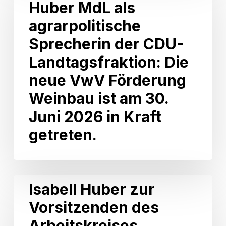
Neckarsulm
Huber MdL als
Isabell
Huber
agrarpolitische
MdL
als
Sprecherin der CDU-
agrarpolitische
Landtagsfraktion: Die
Sprecherin
der
neue VwV Förderung
CDU-
Weinbau ist am 30.
Landtagsfraktion:
Die
Juni 2026 in Kraft
neue
getreten.
VwV
Förderung
Weinbau
ist
am
Isabell
Isabell Huber zur
30.
Huber
Juni
Vorsitzenden des
zur
2026
Vorsitzenden
Arbeitskreises
in