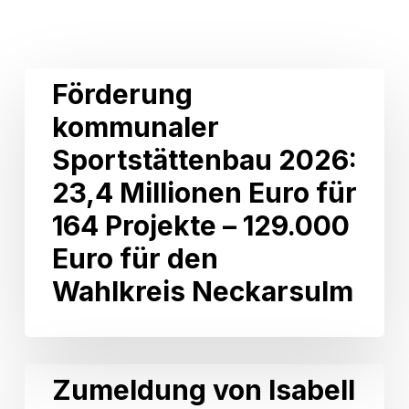
Related Posts
Förderung
Förderung
kommunaler
kommunaler
Sportstättenbau
2026:
Sportstättenbau 2026:
23,4
Millionen
23,4 Millionen Euro für
Euro
164 Projekte – 129.000
für
164
Euro für den
Projekte
Wahlkreis Neckarsulm
–
129.000
Euro
für
den
Zumeldung
Zumeldung von Isabell
Wahlkreis
von