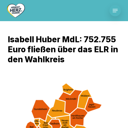
Skip
Menu
to
main
content
Isabell Huber MdL: 752.755
Euro fließen über das ELR in
den Wahlkreis