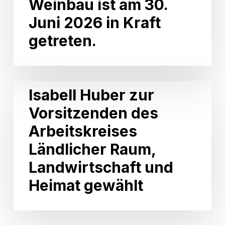
Weinbau ist am 30.
Landtagsfraktion:
Die
Juni 2026 in Kraft
neue
getreten.
VwV
Förderung
Weinbau
ist
am
Isabell
Isabell Huber zur
30.
Huber
Juni
Vorsitzenden des
zur
2026
Vorsitzenden
Arbeitskreises
in
des
Kraft
Arbeitskreises
Ländlicher Raum,
getreten.
Ländlicher
Landwirtschaft und
Raum,
Landwirtschaft
Heimat gewählt
und
Heimat
gewählt