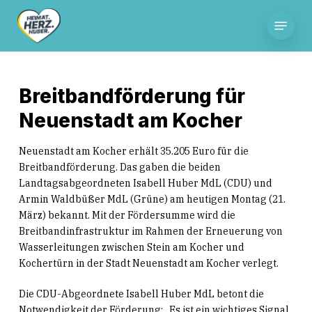
Skip
Menu
to
main
content
Breitbandförderung für
Neuenstadt am Kocher
Neuenstadt am Kocher erhält 35.205 Euro für die
Breitbandförderung. Das gaben die beiden
Landtagsabgeordneten Isabell Huber MdL (CDU) und
Armin Waldbüßer MdL (Grüne) am heutigen Montag (21.
März) bekannt. Mit der Fördersumme wird die
Breitbandinfrastruktur im Rahmen der Erneuerung von
Wasserleitungen zwischen Stein am Kocher und
Kochertürn in der Stadt Neuenstadt am Kocher verlegt.
Die CDU-Abgeordnete Isabell Huber MdL betont die
Notwendigkeit der Förderung: „Es ist ein wichtiges Signal,