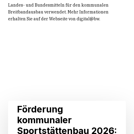
Landes- und Bundesmitteln für den kommunalen
Breitbandausbau verwendet. Mehr Informationen
erhalten Sie auf der Webseite von digital@bw.
Related Posts
Förderung
Förderung
kommunaler
kommunaler
Sportstättenbau
2026:
Sportstättenbau 2026:
23,4