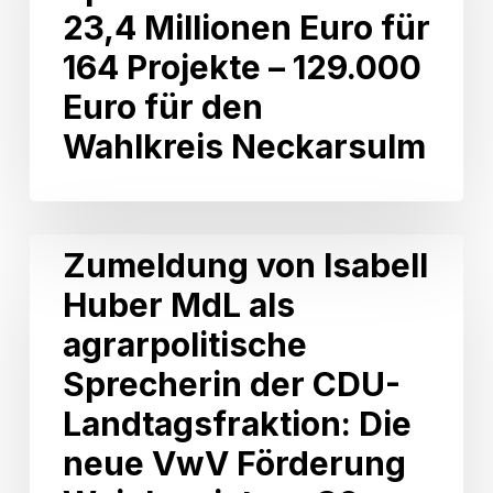
Millionen
23,4 Millionen Euro für
Euro
164 Projekte – 129.000
für
164
Euro für den
Projekte
Wahlkreis Neckarsulm
–
129.000
Euro
für
den
Zumeldung
Zumeldung von Isabell
Wahlkreis
von
Neckarsulm
Huber MdL als
Isabell
Huber
agrarpolitische
MdL
als
Sprecherin der CDU-
agrarpolitische
Landtagsfraktion: Die
Sprecherin
der
neue VwV Förderung
CDU-