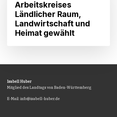
Arbeitskreises
in
des
Kraft
Arbeitskreises
Ländlicher Raum,
getreten.
Ländlicher
Landwirtschaft und
Raum,
Landwirtschaft
Heimat gewählt
und
Heimat
gewählt
Isabell Huber
Mitglied des Landtags von Baden-Württemberg
E-Mail:
info@isabell-huber.de