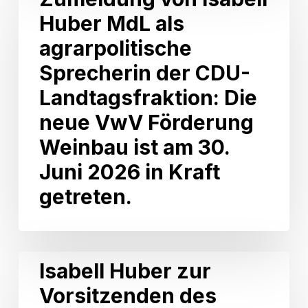
Wahlkreis
von
Neckarsulm
Huber MdL als
Isabell
Huber
agrarpolitische
MdL
als
Sprecherin der CDU-
agrarpolitische
Landtagsfraktion: Die
Sprecherin
der
neue VwV Förderung
CDU-
Weinbau ist am 30.
Landtagsfraktion:
Die
Juni 2026 in Kraft
neue
getreten.
VwV
Förderung
Weinbau
ist
am
Isabell
Isabell Huber zur
30.
Huber
Juni
Vorsitzenden des
zur
2026
Vorsitzenden