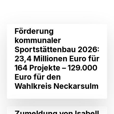
Related Posts
Förderung
Förderung
kommunaler
kommunaler
Sportstättenbau
2026:
Sportstättenbau 2026:
23,4
Millionen
23,4 Millionen Euro für
Euro
164 Projekte – 129.000
für
164
Euro für den
Projekte
Wahlkreis Neckarsulm
–
129.000
Euro
für
den
Zumeldung
Zumeldung von Isabell