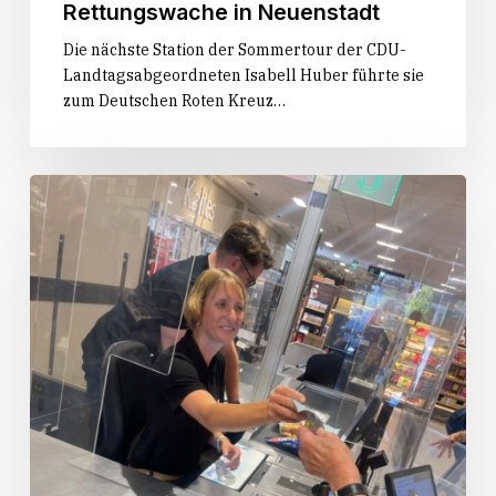
Rettungswache in Neuenstadt
Die nächste Station der Sommertour der CDU-
Landtagsabgeordneten Isabell Huber führte sie
zum Deutschen Roten Kreuz…
Start
der
Sommertour
„Huber
packt
an!“
in
Oedheim