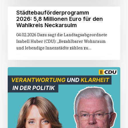
Städtebauförderprogramm
Städtebauförderprogramm
2026: 5,8
2026: 5,8 Millionen Euro für den
Millionen
Wahlkreis Neckarsulm
Euro
04.02.2026 Dazu sagt die Landtagsabgeordnete
für
Isabell Huber (CDU): „Bezahlbarer Wohnraum
den
und lebendige Innenstädte zählen zu…
Wahlkreis
Neckarsulm
Einladung:
Roland
Koch,
Ministerpräsident
a.D.
live
im
Wahlkreis
Neckarsulm