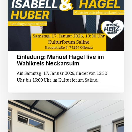
Einladung: Manuel Hagel live im
Wahlkreis Neckarsulm
Am Samstag, 17. Januar 2026, findet von 13:30
Uhr bis 15:00 Uhr im Kulturforum Saline…
„Huber
packt
an!“
auf
der