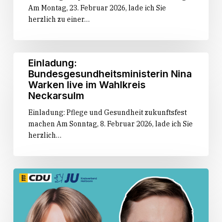
Am Montag, 23. Februar 2026, lade ich Sie
herzlich zu einer…
Einladung:
Einladung:
Bundesgesundheitsministerin
Bundesgesundheitsministerin Nina
Nina
Warken live im Wahlkreis
Warken
Neckarsulm
live
Einladung: Pflege und Gesundheit zukunftsfest
im
machen Am Sonntag, 8. Februar 2026, lade ich Sie
Wahlkreis
herzlich…
Neckarsulm
Einladung:
Philipp
Amthor
live
im