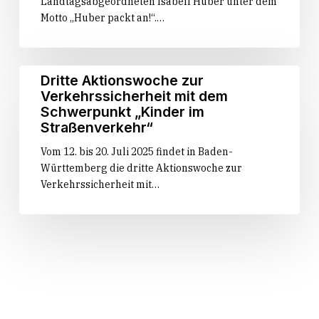
Landtagsabgeordneten Isabell Huber unter dem
Motto „Huber packt an!“.…
Dritte
Dritte Aktionswoche zur
Aktionswoche
Verkehrssicherheit mit dem
zur
Schwerpunkt „Kinder im
Verkehrssicherheit
Straßenverkehr“
mit
Vom 12. bis 20. Juli 2025 findet in Baden-
dem
Württemberg die dritte Aktionswoche zur
Schwerpunkt
Verkehrssicherheit mit…
„Kinder
im
Straßenverkehr“