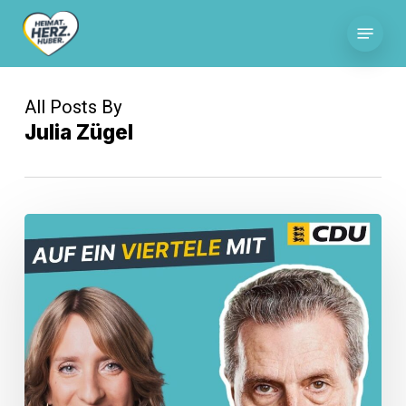
Skip
Menu
to
main
content
All Posts By
Julia Zügel
Einladung
Günther
H.
Oettinger
im
Wahlkreis