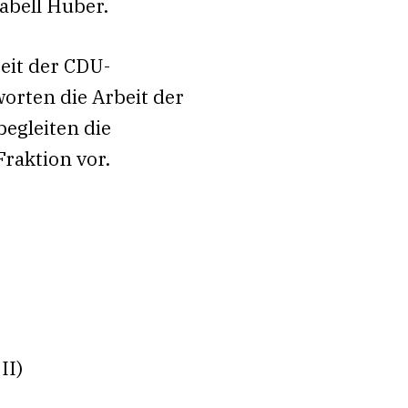
abell Huber.
beit der CDU-
orten die Arbeit der
egleiten die
Fraktion vor.
II)