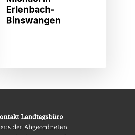
ie
Erlenbach-
atholische
Binswangen
Kirche
Sankt
Michael
n
Erlenbach-
Binswangen
ontakt Landtagsbüro
aus der Abgeordneten