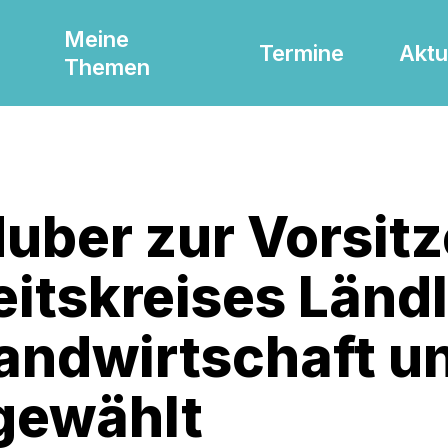
Meine
Termine
Aktu
Themen
Huber zur Vorsit
itskreises Ländl
andwirtschaft u
gewählt