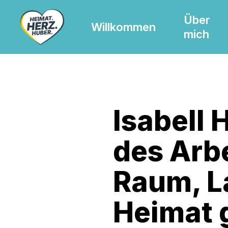
Skip
Über
to
Willkommen
mich
main
content
Isabell 
des Arbe
Raum, L
Heimat 