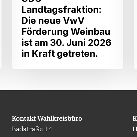
als
d
Landtagsfraktion:
agrarpolitische
K
Die neue VwV
Sprecherin
Förderung Weinbau
der
ist am 30. Juni 2026
CDU-
in Kraft getreten.
Landtagsfraktion:
i
Die
neue
VwV
Förderung
Weinbau
ist
Kontakt Wahlkreisbüro
K
am
Badstraße 14
H