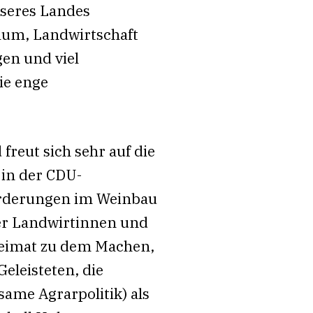
nseres Landes
Raum, Landwirtschaft
gen und viel
ie enge
reut sich sehr auf die
in der CDU-
forderungen im Weinbau
rer Landwirtinnen und
 Heimat zu dem Machen,
eleisteten, die
ame Agrarpolitik) als