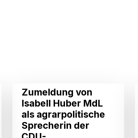
Zumeldung
Zumeldung von
von
Isabell Huber MdL
Isabell
als agrarpolitische
Huber
Sprecherin der
MdL
f
CDU-