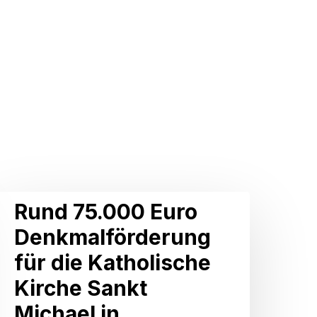
Rund
Rund 75.000 Euro
75.000
Denkmalförderung
Euro
für die Katholische
Denkmalförderung
Kirche Sankt
ür
Michael in