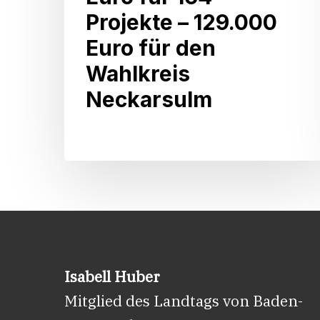
Millionen
Projekte – 129.000
Euro
Euro für den
für
Wahlkreis
164
Neckarsulm
Projekte
–
129.000
Euro
für
den
Wahlkreis
Neckarsulm
Isabell Huber
Mitglied des Landtags von Baden-