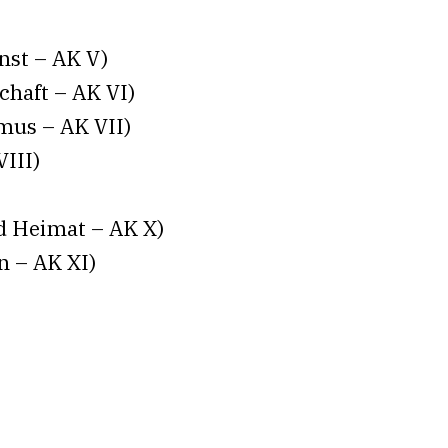
nst – AK V)
chaft – AK VI)
mus – AK VII)
VIII)
d Heimat – AK X)
n – AK XI)