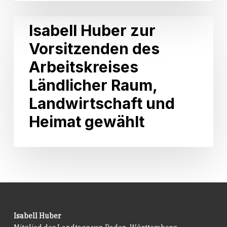
ist
am
Isabell
Isabell Huber zur
30.
Huber
Juni
Vorsitzenden des
zur
2026
Vorsitzenden
Arbeitskreises
in
des
Kraft
Arbeitskreises
Ländlicher Raum,
getreten.
Ländlicher
Landwirtschaft und
Raum,
Landwirtschaft
Heimat gewählt
und
Heimat
gewählt
Isabell Huber