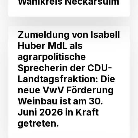
Wahlkreis Neckarsulm
129.000
Euro
für
den
Zumeldung
Zumeldung von Isabell
Wahlkreis
von
Neckarsulm
Huber MdL als
Isabell
Huber
agrarpolitische
MdL
als
Sprecherin der CDU-
agrarpolitische
Landtagsfraktion: Die
Sprecherin
der
neue VwV Förderung
CDU-
Weinbau ist am 30.
Landtagsfraktion:
Die
Juni 2026 in Kraft
neue
getreten.
VwV
Förderung
Weinbau