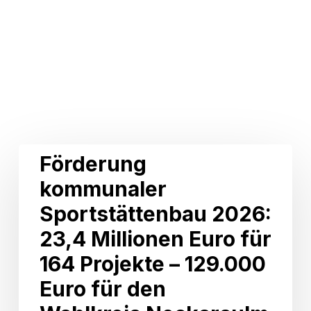
Related Posts
Förderung
Förderung
kommunaler
kommunaler
Sportstättenbau
2026:
Sportstättenbau 2026:
23,4
Millionen
23,4 Millionen Euro für
Euro
164 Projekte – 129.000
für
164
Euro für den
Projekte
–