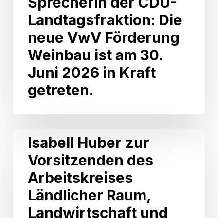
Sprecherin der CDU-
agrarpolitische
Landtagsfraktion: Die
Sprecherin
der
neue VwV Förderung
CDU-
Weinbau ist am 30.
Landtagsfraktion:
Die
Juni 2026 in Kraft
neue
getreten.
VwV
Förderung
Weinbau
ist
am
Isabell
Isabell Huber zur
30.
Huber
Juni
Vorsitzenden des
zur
2026
Vorsitzenden
Arbeitskreises
in
des
Kraft
Arbeitskreises
Ländlicher Raum,
getreten.
Ländlicher
Landwirtschaft und
Raum,