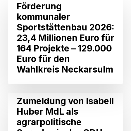
Förderung
Förderung
kommunaler
kommunaler
Sportstättenbau
2026:
Sportstättenbau 2026:
23,4
Millionen
23,4 Millionen Euro für
Euro
164 Projekte – 129.000
für
164
Euro für den
Projekte
Wahlkreis Neckarsulm
–
129.000
Euro
für
den
Zumeldung
Zumeldung von Isabell
Wahlkreis
von
Neckarsulm
Huber MdL als
Isabell
Huber
agrarpolitische
MdL
als