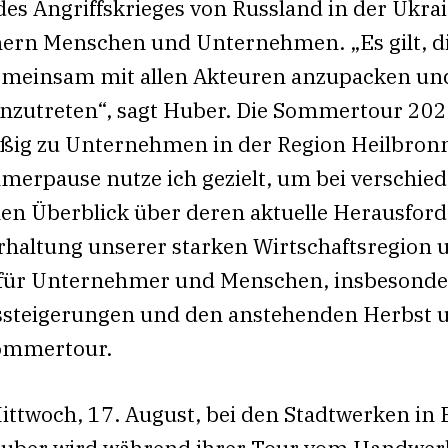
es Angriffskrieges von Russland in der Ukrai
ern Menschen und Unternehmen. „Es gilt, d
meinsam mit allen Akteuren anzupacken un
enzutreten“, sagt Huber. Die Sommertour 202
ig zu Unternehmen in der Region Heilbronn
merpause nutze ich gezielt, um bei versch
en Überblick über deren aktuelle Herausford
rhaltung unserer starken Wirtschaftsregion 
r Unternehmer und Menschen, insbesondere
ssteigerungen und den anstehenden Herbst u
Sommertour.
ttwoch, 17. August, bei den Stadtwerken in 
Huber wird während ihrer Tour vom Handwerk