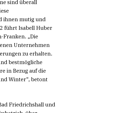
ne sind überall
iese
d ihnen mutig und
2 führt Isabell Huber
-Franken. „Die
iedenen Unternehmen
erungen zu erhalten.
und bestmögliche
 in Bezug auf die
nd Winter“, betont
Bad Friedrichshall und
sbetrieb, über