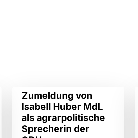
Zumeldung
I
Zumeldung von
von
Isabell Huber MdL
Isabell
als agrarpolitische
Huber
Sprecherin der
MdL