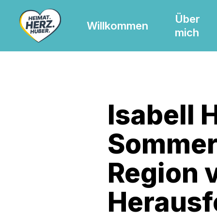
Skip
Über
to
Willkommen
mich
main
content
Isabell 
Sommer
Region 
Herausf