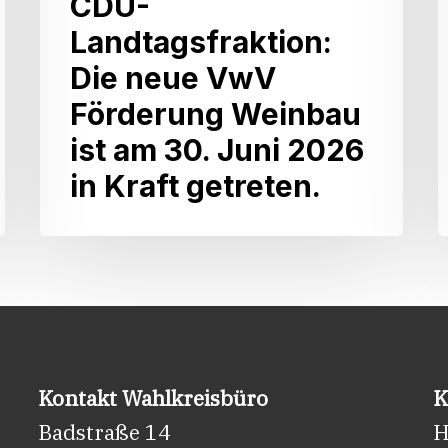
CDU-
als
A
Landtagsfraktion:
agrarpolitische
L
Die neue VwV
Sprecherin
Förderung Weinbau
der
L
ist am 30. Juni 2026
CDU-
in Kraft getreten.
Landtagsfraktion:
Die
neue
VwV
Förderung
Weinbau
ist
Kontakt Wahlkreisbüro
K
am
Badstraße 14
H