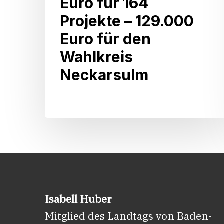
Euro für 164
Millionen
Projekte – 129.000
Euro
Euro für den
für
Wahlkreis
164
Neckarsulm
Projekte
–
129.000
Euro
für
den
Wahlkreis
Neckarsulm
Isabell Huber
Mitglied des Landtags von Baden-