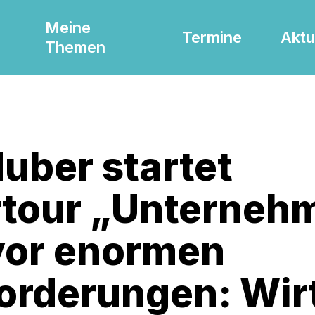
Meine
Termine
Aktu
Themen
Huber startet
tour „Unterneh
vor enormen
orderungen: Wir