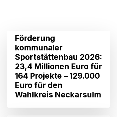
Related Posts
Förderung
Förderung
kommunaler
kommunaler
Sportstättenbau
2026:
Sportstättenbau 2026:
23,4
Millionen
23,4 Millionen Euro für
Euro
164 Projekte – 129.000
für
164
Euro für den
Projekte
Wahlkreis Neckarsulm
–
129.000
Euro
für