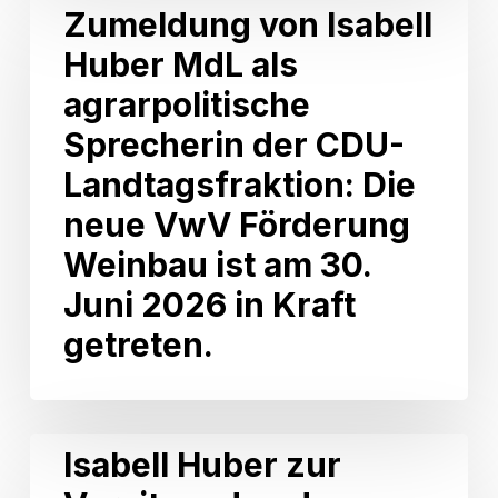
den
Zumeldung
Zumeldung von Isabell
Wahlkreis
von
Neckarsulm
Huber MdL als
Isabell
Huber
agrarpolitische
MdL
als
Sprecherin der CDU-
agrarpolitische
Landtagsfraktion: Die
Sprecherin
der
neue VwV Förderung
CDU-
Weinbau ist am 30.
Landtagsfraktion:
Die
Juni 2026 in Kraft
neue
getreten.
VwV
Förderung
Weinbau
ist
am
Isabell
Isabell Huber zur
30.
Huber
Juni
zur