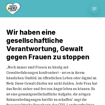
Skip
Menu
to
main
content
Wir haben eine
gesellschaftliche
Verantwortung, Gewalt
gegen Frauen zu stoppen
„Noch immer sind Frauen zu häufig mit
Gewalterfahrungen konfrontiert – sei es in ihrem
häuslichen Umfeld, im öffentlichen Leben oder digital im
Netz. Diese Gewalt dürfen wir nicht dulden. Jede Frau hat
das Recht, sicher und frei von Angst leben zu können. Es
ist eine gesamtgesellschaftliche Aufgabe, die nötigen
Rahmenbedingungen hierfür zu schaffen“, sagt die
frauenpolitische Sprecherin der CDU-Landtagsfraktion