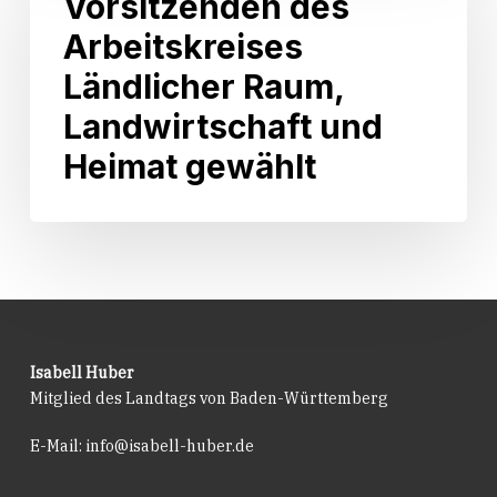
Vorsitzenden des
2026
Vorsitzenden
Arbeitskreises
in
des
Kraft
Arbeitskreises
Ländlicher Raum,
getreten.
Ländlicher
Landwirtschaft und
Raum,
Landwirtschaft
Heimat gewählt
und
Heimat
gewählt
Isabell Huber
Mitglied des Landtags von Baden-Württemberg
E-Mail:
info@isabell-huber.de