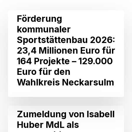
Related Posts
Förderung
Förderung
kommunaler
kommunaler
Sportstättenbau
2026:
Sportstättenbau 2026:
23,4
Millionen
23,4 Millionen Euro für
Euro
164 Projekte – 129.000
für
164
Euro für den
Projekte
Wahlkreis Neckarsulm
–
129.000
Euro
für
den
Zumeldung
Zumeldung von Isabell
Wahlkreis
von
Neckarsulm
Huber MdL als
Isabell
Huber