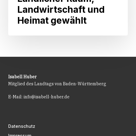
getreten.
Ländlicher
Landwirtschaft und
Raum,
Landwirtschaft
Heimat gewählt
und
Heimat
gewählt
Isabell Huber
Mitglied des Landtags von Baden-Württemberg
E-Mail:
info@isabell-huber.de
Datenschutz
Impressum