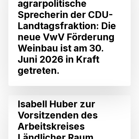
agrarpolitische
MdL
als
Sprecherin der CDU-
agrarpolitische
Landtagsfraktion: Die
Sprecherin
der
neue VwV Förderung
CDU-
Weinbau ist am 30.
Landtagsfraktion:
Die
Juni 2026 in Kraft
neue
getreten.
VwV
Förderung
Weinbau
ist
am
Isabell
Isabell Huber zur
30.
Huber
Juni
Vorsitzenden des
zur
2026
Vorsitzenden
Arbeitskreises
in
des
Kraft
Arbeitskreises
Ländlicher Raum,