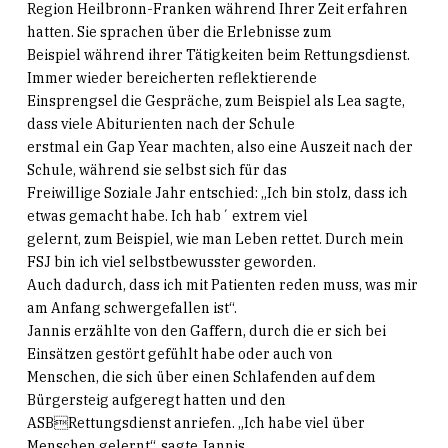
Region Heilbronn-Franken während Ihrer Zeit erfahren
hatten. Sie sprachen über die Erlebnisse zum
Beispiel während ihrer Tätigkeiten beim Rettungsdienst.
Immer wieder bereicherten reflektierende
Einsprengsel die Gespräche, zum Beispiel als Lea sagte,
dass viele Abiturienten nach der Schule
erstmal ein Gap Year machten, also eine Auszeit nach der
Schule, während sie selbst sich für das
Freiwillige Soziale Jahr entschied: „Ich bin stolz, dass ich
etwas gemacht habe. Ich hab´ extrem viel
gelernt, zum Beispiel, wie man Leben rettet. Durch mein
FSJ bin ich viel selbstbewusster geworden.
Auch dadurch, dass ich mit Patienten reden muss, was mir
am Anfang schwergefallen ist“.
Jannis erzählte von den Gaffern, durch die er sich bei
Einsätzen gestört gefühlt habe oder auch von
Menschen, die sich über einen Schlafenden auf dem
Bürgersteig aufgeregt hatten und den
ASBRettungsdienst anriefen. „Ich habe viel über
Menschen gelernt“, sagte Jannis.