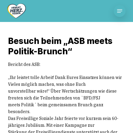
Skip
Menu
to
main
content
Besuch beim „ASB meets
Politik-Brunch“
Bericht des ASB:
„Ihr leistet tolle Arbeit! Dank Eures Einsatzes können wir
Vieles möglich machen, was ohne Euch
unvorstellbar wäre!“ Über Wertschätzungen wie diese
freuten sich die Teilnehmenden von `BFD/FSJ
meets Politik´ beim gemeinsamen Brunch ganz
besonders.
Das Freiwillige Soziale Jahr feierte vor kurzem sein 60-
jähriges Jubiläum. Mit einer Kampagne zur
Stärkung der Freiwilligendienste unterstützt auch der