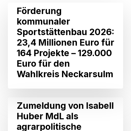
Förderung
Förderung
kommunaler
kommunaler
Sportstättenbau
2026:
Sportstättenbau 2026:
23,4
Millionen
23,4 Millionen Euro für
Euro
164 Projekte – 129.000
für
164
Euro für den
Projekte
Wahlkreis Neckarsulm
–
129.000
Euro
für
den
Zumeldung
Zumeldung von Isabell
Wahlkreis
von
Neckarsulm
Huber MdL als
Isabell
Huber
agrarpolitische
MdL