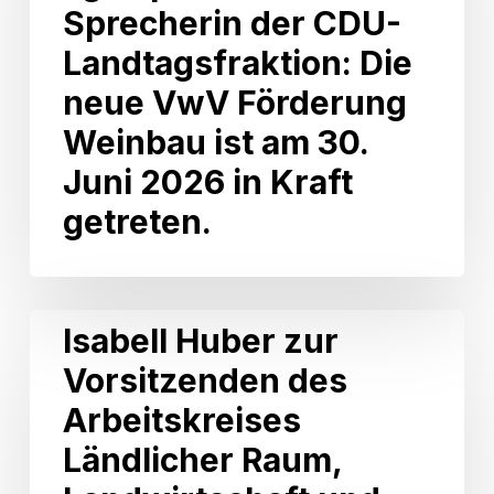
als
Sprecherin der CDU-
agrarpolitische
Landtagsfraktion: Die
Sprecherin
der
neue VwV Förderung
CDU-
Weinbau ist am 30.
Landtagsfraktion:
Die
Juni 2026 in Kraft
neue
getreten.
VwV
Förderung
Weinbau
ist
am
Isabell
Isabell Huber zur
30.
Huber
Juni
Vorsitzenden des
zur
2026
Vorsitzenden
Arbeitskreises
in
des
Kraft
Arbeitskreises
Ländlicher Raum,
getreten.
Ländlicher