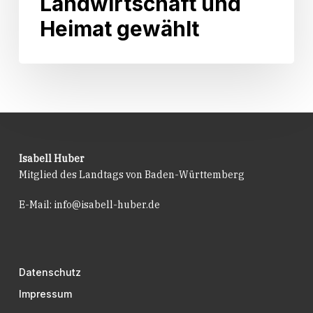
Landwirtschaft und
Raum,
Landwirtschaft
Heimat gewählt
und
Heimat
gewählt
Isabell Huber
Mitglied des Landtags von Baden-Württemberg
E-Mail:
info@isabell-huber.de
Datenschutz
Impressum