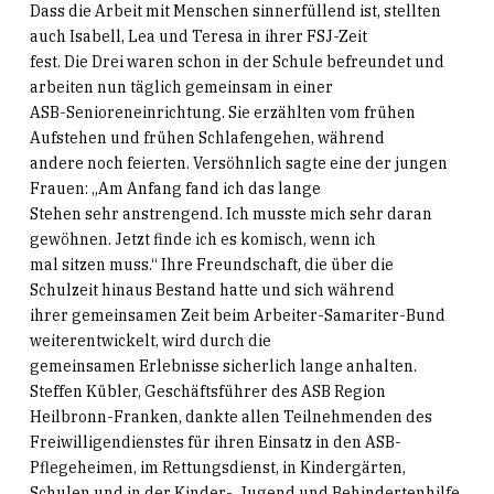
Dass die Arbeit mit Menschen sinnerfüllend ist, stellten
auch Isabell, Lea und Teresa in ihrer FSJ-Zeit
fest. Die Drei waren schon in der Schule befreundet und
arbeiten nun täglich gemeinsam in einer
ASB-Senioreneinrichtung. Sie erzählten vom frühen
Aufstehen und frühen Schlafengehen, während
andere noch feierten. Versöhnlich sagte eine der jungen
Frauen: „Am Anfang fand ich das lange
Stehen sehr anstrengend. Ich musste mich sehr daran
gewöhnen. Jetzt finde ich es komisch, wenn ich
mal sitzen muss.“ Ihre Freundschaft, die über die
Schulzeit hinaus Bestand hatte und sich während
ihrer gemeinsamen Zeit beim Arbeiter-Samariter-Bund
weiterentwickelt, wird durch die
gemeinsamen Erlebnisse sicherlich lange anhalten.
Steffen Kübler, Geschäftsführer des ASB Region
Heilbronn-Franken, dankte allen Teilnehmenden des
Freiwilligendienstes für ihren Einsatz in den ASB-
Pflegeheimen, im Rettungsdienst, in Kindergärten,
Schulen und in der Kinder-, Jugend und Behindertenhilfe