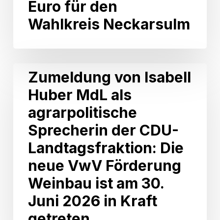
Euro für den
Projekte
Wahlkreis Neckarsulm
–
129.000
Euro
für
den
Zumeldung
Zumeldung von Isabell
Wahlkreis
von
Neckarsulm
Huber MdL als
Isabell
Huber
agrarpolitische
MdL
als
Sprecherin der CDU-
agrarpolitische
Landtagsfraktion: Die
Sprecherin
der
neue VwV Förderung
CDU-
Weinbau ist am 30.
Landtagsfraktion:
Die
Juni 2026 in Kraft
neue
getreten.
VwV