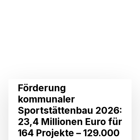
Related Posts
Förderung
Förderung
kommunaler
kommunaler
Sportstättenbau
2026:
Sportstättenbau 2026:
23,4
Millionen
23,4 Millionen Euro für
Euro
164 Projekte – 129.000
für
164