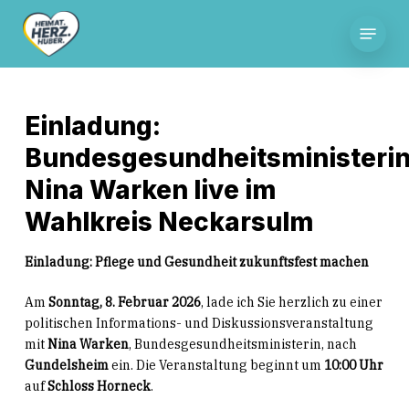
Skip
Menu
to
main
content
Einladung:
Bundesgesundheitsministeri
Nina Warken live im
Wahlkreis Neckarsulm
Einladung: Pflege und Gesundheit zukunftsfest machen
Am
Sonntag, 8. Februar 2026
, lade ich Sie herzlich zu einer
politischen Informations- und Diskussionsveranstaltung
mit
Nina Warken
, Bundesgesundheitsministerin, nach
Gundelsheim
ein. Die Veranstaltung beginnt um
10:00 Uhr
auf
Schloss Horneck
.