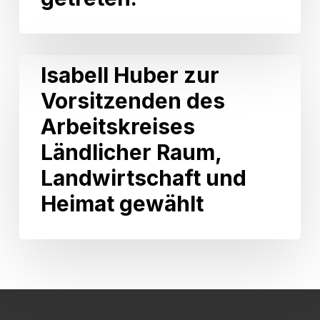
Förderung
Weinbau
ist
am
Isabell
Isabell Huber zur
30.
Huber
Juni
Vorsitzenden des
zur
2026
Vorsitzenden
Arbeitskreises
in
des
Kraft
Arbeitskreises
Ländlicher Raum,
getreten.
Ländlicher
Landwirtschaft und
Raum,
Landwirtschaft
Heimat gewählt
und
Heimat
gewählt