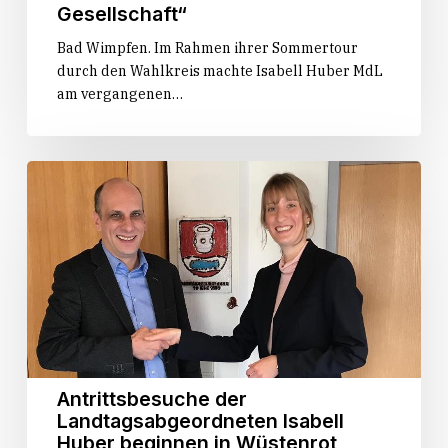
Gesellschaft“
Bad Wimpfen. Im Rahmen ihrer Sommertour
durch den Wahlkreis machte Isabell Huber MdL
am vergangenen…
Antrittsbesuche
der
Landtagsabgeordneten
Isabell
Huber
beginnen
in
Wüstenrot
Antrittsbesuche der
Landtagsabgeordneten Isabell
Huber beginnen in Wüstenrot