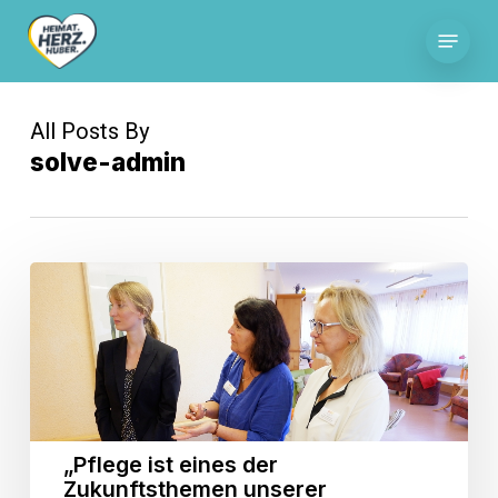
Skip
Menu
to
main
content
All Posts By
solve-admin
„Pflege
ist
eines
der
Zukunftsthemen
unserer
Gesellschaft“
„Pflege ist eines der
Zukunftsthemen unserer