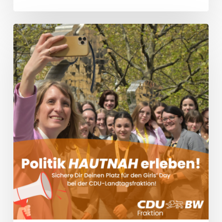
Frauen“
Girls‘
Day
2024:
Hinter
den
Kulissen
der
CDU-
Landtagsfraktion