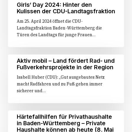
Girls‘ Day 2024: Hinter den
Kulissen der CDU-Landtagsfraktion
Am 25. April 2024 öffnet die CDU-
Landtagsfraktion Baden-Württemberg die
Türen des Landtags für junge Frauen…
Aktiv
Aktiv mobil – Land fördert Rad- und
mobil
Fußverkehrsprojekte in der Region
–
Isabell Huber (CDU): „Gut ausgebautes Netz
Land
macht Radfahren und zu Fuß gehen immer
fördert
sicherer und…
Rad-
und
Fußverkehrsprojekte
in
Härtefallhilfen
Härtefallhilfen für Privathaushalte
der
für
in Baden-Württemberg – Private
Region
Privathaushalte
Haushalte können ab heute (8. Mai