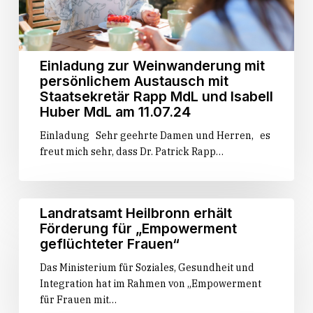
Rapp
MdL
und
Isabell
Einladung zur Weinwanderung mit
Huber
persönlichem Austausch mit
MdL
Staatsekretär Rapp MdL und Isabell
am
Huber MdL am 11.07.24
11.07.24
Einladung Sehr geehrte Damen und Herren, es
freut mich sehr, dass Dr. Patrick Rapp…
Landratsamt
Landratsamt Heilbronn erhält
Heilbronn
Förderung für „Empowerment
erhält
geflüchteter Frauen“
Förderung
Das Ministerium für Soziales, Gesundheit und
für
Integration hat im Rahmen von „Empowerment
„Empowerment
für Frauen mit…
geflüchteter