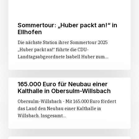
Sommertour: „Huber packt an!“ in
Ellhofen
Die nächste Station ihrer Sommertour 2025
„Huber packt an!“ führte die CDU-
Landtagsabgeordnete Isabell Huber zum…
165.000
165.000 Euro für Neubau einer
Euro
Kalthalle in Obersulm-Willsbach
für
Obersulm-Willsbach - Mit 165.000 Euro fördert
Neubau
das Land den Neubau einer Kalthalle in
einer
Willsbach. Insgesamt…
Kalthalle
in
Obersulm-
Willsbach