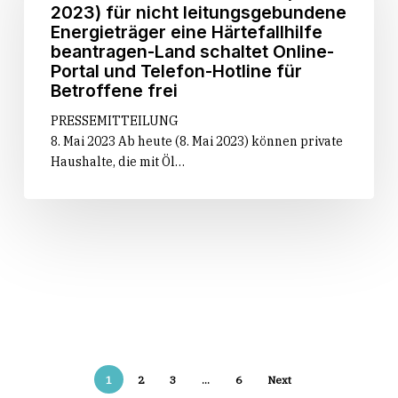
in
2023) für nicht leitungsgebundene
Baden-
Energieträger eine Härtefallhilfe
Württemberg
beantra­gen-Land schaltet Online-
–
Portal und Telefon-Hotline für
Private
Betroffene frei
Haushalte
PRESSEMITTEILUNG
können
8. Mai 2023 Ab heute (8. Mai 2023) können private
ab
Haushalte, die mit Öl…
heute
(8.
Mai
2023)
für
nicht
leitungsgebundene
Energieträger
eine
Härtefallhilfe
beantra­
1
2
3
…
6
Next
gen-