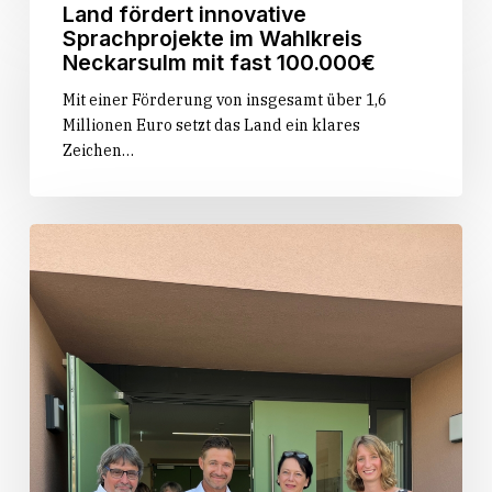
Land
Land fördert innovative
fördert
Sprachprojekte im Wahlkreis
innovative
Neckarsulm mit fast 100.000€
Sprachprojekte
Mit einer Förderung von insgesamt über 1,6
im
Millionen Euro setzt das Land ein klares
Wahlkreis
Zeichen…
Neckarsulm
mit
fast
100.000€
Gemeinde
Obersulm
erhält
Bronzeplakette
des
Landes
für
das
Michelbachhaus