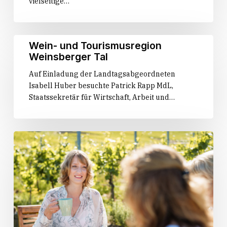
vielseitige…
Wein-
Wein- und Tourismusregion
und
Weinsberger Tal
Tourismusregion
Auf Einladung der Landtagsabgeordneten
Weinsberger
Isabell Huber besuchte Patrick Rapp MdL,
Tal
Staatssekretär für Wirtschaft, Arbeit und…
Einladung
zur
Weinwanderung
mit
persönlichem
Austausch
mit
Staatsekretär