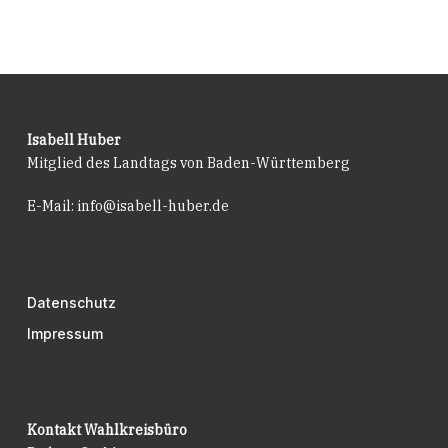
Land
schaltet
Online-
Portal
und
Telefon-
Isabell Huber
Hotline
Mitglied des Landtags von Baden-Württemberg
für
Betroffene
E-Mail:
info@isabell-huber.de
frei
Datenschutz
Impressum
Kontakt Wahlkreisbüro