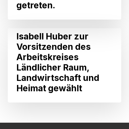
getreten.
VwV
Förderung
Weinbau
ist
am
Isabell
Isabell Huber zur
30.
Huber
Juni
Vorsitzenden des
zur
2026
Vorsitzenden
Arbeitskreises
in
des
Kraft
Arbeitskreises
Ländlicher Raum,
getreten.
Ländlicher
Landwirtschaft und
Raum,
Landwirtschaft
Heimat gewählt
und
Heimat
gewählt