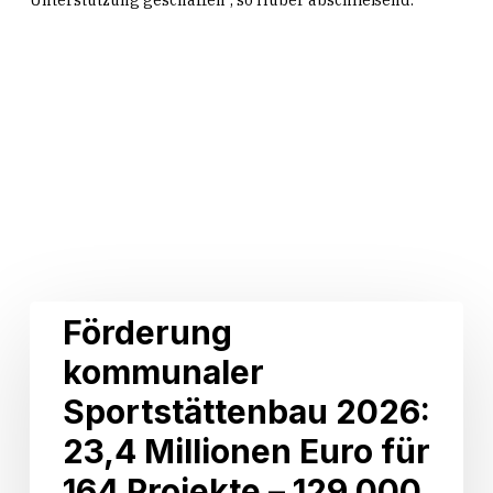
Related Posts
Förderung
Förderung
kommunaler
kommunaler
Sportstättenbau
2026:
Sportstättenbau 2026:
23,4
Millionen
23,4 Millionen Euro für
Euro
164 Projekte – 129.000
für