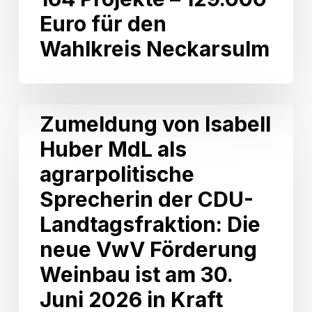
164
Euro für den
Projekte
Wahlkreis Neckarsulm
–
129.000
Euro
für
den
Zumeldung
Zumeldung von Isabell
Wahlkreis
von
Neckarsulm
Huber MdL als
Isabell
Huber
agrarpolitische
MdL
als
Sprecherin der CDU-
agrarpolitische
Landtagsfraktion: Die
Sprecherin
der
neue VwV Förderung
CDU-
Weinbau ist am 30.
Landtagsfraktion:
Die
Juni 2026 in Kraft
neue