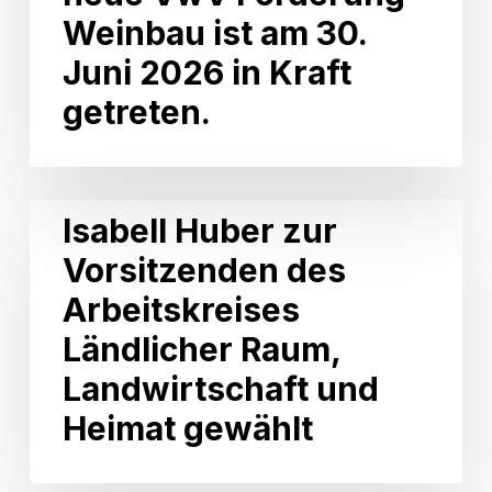
CDU-
Weinbau ist am 30.
Landtagsfraktion:
Die
Juni 2026 in Kraft
neue
getreten.
VwV
Förderung
Weinbau
ist
am
Isabell
Isabell Huber zur
30.
Huber
Juni
Vorsitzenden des
zur
2026
Vorsitzenden
Arbeitskreises
in
des
Kraft
Arbeitskreises
Ländlicher Raum,
getreten.
Ländlicher
Landwirtschaft und
Raum,
Landwirtschaft
Heimat gewählt
und
Heimat
gewählt