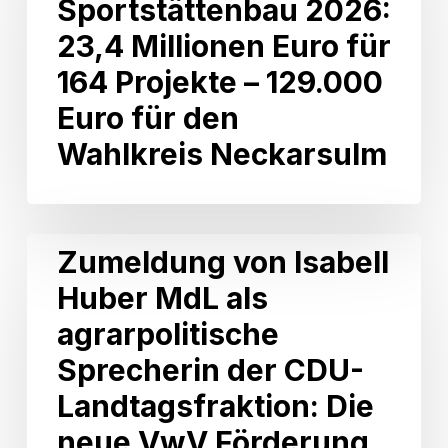
Sportstättenbau 2026:
23,4
Millionen
23,4 Millionen Euro für
Euro
164 Projekte – 129.000
für
164
Euro für den
Projekte
Wahlkreis Neckarsulm
–
129.000
Euro
für
den
Zumeldung
Zumeldung von Isabell
Wahlkreis
von
Neckarsulm
Huber MdL als
Isabell
Huber
agrarpolitische
MdL
als
Sprecherin der CDU-
agrarpolitische
Landtagsfraktion: Die
Sprecherin
der
neue VwV Förderung