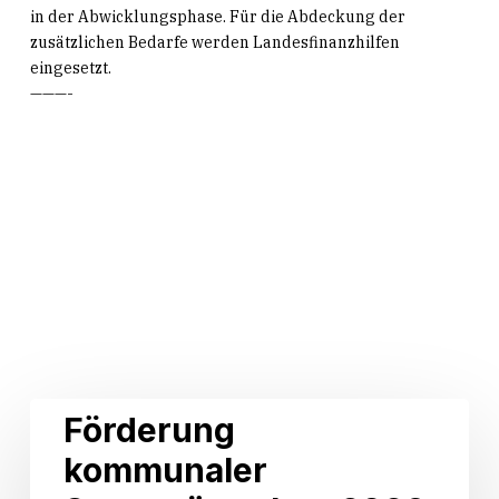
in der Abwicklungsphase. Für die Abdeckung der
zusätzlichen Bedarfe werden Landesfinanzhilfen
eingesetzt.
———-
Related Posts
Förderung
Förderung
kommunaler
kommunaler
Sportstättenbau
2026: