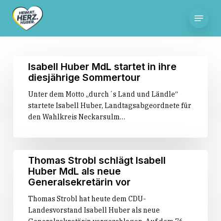
Skip
Menu
to
main
content
Isabell
Isabell Huber MdL startet in ihre
Huber
diesjährige Sommertour
MdL
Unter dem Motto „durch´s Land und Ländle“
startet
startete Isabell Huber, Landtagsabgeordnete für
in
den Wahlkreis Neckarsulm…
ihre
diesjährige
Sommertour
Thomas
Thomas Strobl schlägt Isabell
Strobl
Huber MdL als neue
schlägt
Generalsekretärin vor
Isabell
Thomas Strobl hat heute dem CDU-
Huber
Landesvorstand Isabell Huber als neue
MdL