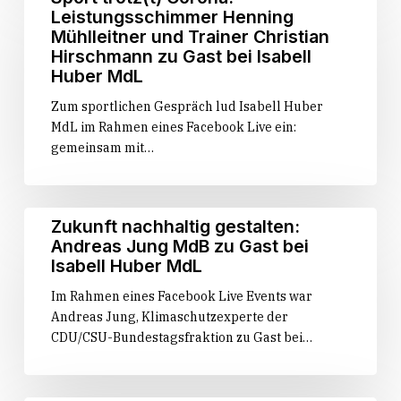
trotz(t)
Leistungsschimmer Henning
Corona:
Mühlleitner und Trainer Christian
Leistungsschimmer
Hirschmann zu Gast bei Isabell
Henning
Huber MdL
Mühlleitner
Zum sportlichen Gespräch lud Isabell Huber
und
MdL im Rahmen eines Facebook Live ein:
Trainer
gemeinsam mit…
Christian
Hirschmann
zu
Gast
Zukunft
Zukunft nachhaltig gestalten:
bei
nachhaltig
Andreas Jung MdB zu Gast bei
Isabell
gestalten:
Isabell Huber MdL
Huber
Andreas
MdL
Im Rahmen eines Facebook Live Events war
Jung
Andreas Jung, Klimaschutzexperte der
MdB
CDU/CSU-Bundestagsfraktion zu Gast bei…
zu
Gast
bei