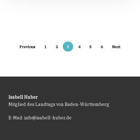
Köpfe,
frische
Ideen
für
die
Politik
Previous
1
2
3
4
5
6
Next
Isabell Huber
Mitglied des Landtags von Baden-Württemberg
E-Mail:
info@isabell-huber.de