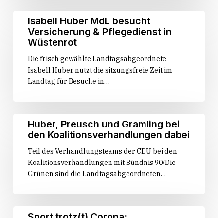
Isabell
Isabell Huber MdL besucht
Huber
Versicherung & Pflegedienst in
MdL
Wüstenrot
besucht
Die frisch gewählte Landtagsabgeordnete
Versicherung
Isabell Huber nutzt die sitzungsfreie Zeit im
&
Landtag für Besuche in…
Pflegedienst
in
Wüstenrot
Huber,
Huber, Preusch und Gramling bei
Preusch
den Koalitionsverhandlungen dabei
und
Teil des Verhandlungsteams der CDU bei den
Gramling
Koalitionsverhandlungen mit Bündnis 90/Die
bei
Grünen sind die Landtagsabgeordneten…
den
Koalitionsverhandlungen
dabei
Sport
Sport trotz(t) Corona: