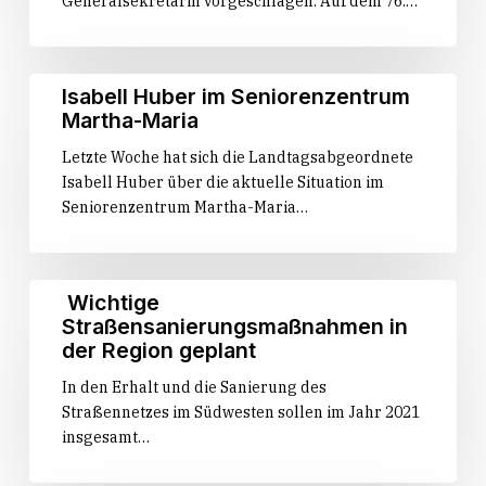
Generalsekretärin vorgeschlagen. Auf dem 76.…
als
neue
Generalsekretärin
vor
Isabell
Isabell Huber im Seniorenzentrum
Huber
Martha-Maria
im
Letzte Woche hat sich die Landtagsabgeordnete
Seniorenzentrum
Isabell Huber über die aktuelle Situation im
Martha-
Seniorenzentrum Martha-Maria…
Maria
Wichtige
Wichtige
Straßensanierungsmaßnahmen
Straßensanierungsmaßnahmen in
in
der Region geplant
der
In den Erhalt und die Sanierung des
Region
Straßennetzes im Südwesten sollen im Jahr 2021
geplant
insgesamt…