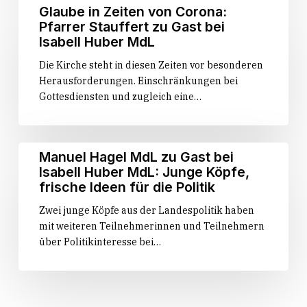
Isabell
Glaube
Glaube in Zeiten von Corona:
Huber
in
Pfarrer Stauffert zu Gast bei
MdL
Zeiten
Isabell Huber MdL
von
Die Kirche steht in diesen Zeiten vor besonderen
Corona:
Herausforderungen. Einschränkungen bei
Pfarrer
Gottesdiensten und zugleich eine…
Stauffert
zu
Gast
bei
Manuel
Manuel Hagel MdL zu Gast bei
Isabell
Hagel
Isabell Huber MdL: Junge Köpfe,
Huber
MdL
frische Ideen für die Politik
MdL
zu
Zwei junge Köpfe aus der Landespolitik haben
Gast
mit weiteren Teilnehmerinnen und Teilnehmern
bei
über Politikinteresse bei…
Isabell
Huber
MdL:
Junge