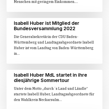
Menschen mit geringem Einkommen.…
Energiepreissenkung
und
strukturiertes
Hilfskonzept“
Abgeordnete
Isabell
Isabell Huber ist Mitglied der
Isabell
Huber
Bundesversammlung 2022
Huber,
ist
Dr.
Die Generalsekretärin der CDU Baden-
Mitglied
Michael
Württemberg und Landtagsabgeordnete Isabell
der
Preusch
Huber ist vom Landtag von Baden-Württemberg
Bundesversammlung
und
in…
2022
Staatssekretär
Siegfried
Lorek
Isabell
Isabell Huber MdL startet in ihre
MdL
Huber
diesjährige Sommertour
im
MdL
Gespräch
Unter dem Motto „durch´s Land und Ländle“
startet
mit
startete Isabell Huber, Landtagsabgeordnete für
in
Landrat
den Wahlkreis Neckarsulm…
ihre
und
diesjährige