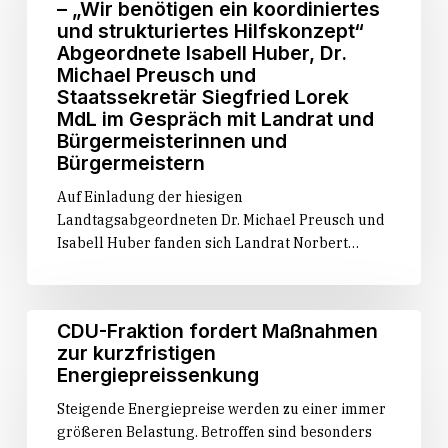
–
– „Wir benötigen ein koordiniertes
Wie
und strukturiertes Hilfskonzept“
können
Abgeordnete Isabell Huber, Dr.
wir
Michael Preusch und
auf
Staatssekretär Siegfried Lorek
kommunaler
MdL im Gespräch mit Landrat und
Bürgermeisterinnen und
Ebene
Bürgermeistern
helfen
bzw.
Auf Einladung der hiesigen
was
Landtagsabgeordneten Dr. Michael Preusch und
kommt
Isabell Huber fanden sich Landrat Norbert…
auf
die
Kommunen
CDU-
zu?
CDU-Fraktion fordert Maßnahmen
Fraktion
–
zur kurzfristigen
fordert
„Wir
Energiepreissenkung
Maßnahmen
benötigen
Steigende Energiepreise werden zu einer immer
zur
ein
größeren Belastung. Betroffen sind besonders
kurzfristigen
koordiniertes