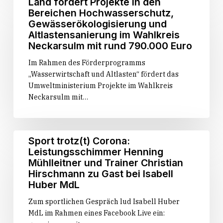
Land fördert Projekte in den
fördert
Bereichen Hochwasserschutz,
Projekte
Gewässerökologisierung und
in
Altlastensanierung im Wahlkreis
den
Neckarsulm mit rund 790.000 Euro
Bereichen
Im Rahmen des Förderprogramms
Hochwasserschutz,
„Wasserwirtschaft und Altlasten“ fördert das
Gewässerökologisierung
Umweltministerium Projekte im Wahlkreis
und
Neckarsulm mit…
Altlastensanierung
im
Wahlkreis
Neckarsulm
Sport
Sport trotz(t) Corona:
mit
trotz(t)
Leistungsschimmer Henning
rund
Corona:
Mühlleitner und Trainer Christian
790.000
Leistungsschimmer
Hirschmann zu Gast bei Isabell
Euro
Henning
Huber MdL
Mühlleitner
Zum sportlichen Gespräch lud Isabell Huber
und
MdL im Rahmen eines Facebook Live ein:
Trainer