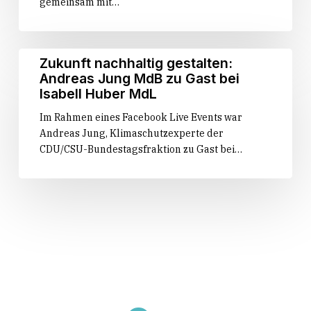
gemeinsam mit…
Christian
Hirschmann
zu
Gast
Zukunft
Zukunft nachhaltig gestalten:
bei
nachhaltig
Andreas Jung MdB zu Gast bei
Isabell
gestalten:
Isabell Huber MdL
Huber
Andreas
MdL
Im Rahmen eines Facebook Live Events war
Jung
Andreas Jung, Klimaschutzexperte der
MdB
CDU/CSU-Bundestagsfraktion zu Gast bei…
zu
Gast
bei
Isabell
Huber
MdL