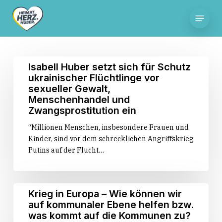
Skip
Menu
to
main
content
Isabell
Isabell Huber setzt sich für Schutz
Huber
ukrainischer Flüchtlinge vor
setzt
sexueller Gewalt,
sich
Menschenhandel und
für
Zwangsprostitution ein
Schutz
“Millionen Menschen, insbesondere Frauen und
ukrainischer
Kinder, sind vor dem schrecklichen Angriffskrieg
Flüchtlinge
Putins auf der Flucht…
vor
sexueller
Gewalt,
Menschenhandel
Krieg
Krieg in Europa – Wie können wir
und
in
auf kommunaler Ebene helfen bzw.
Zwangsprostitution
Europa
was kommt auf die Kommunen zu?
ein