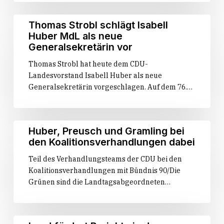
Bürgermeisterinnen
Sommertour
und
Thomas
Thomas Strobl schlägt Isabell
Bürgermeistern
Strobl
Huber MdL als neue
schlägt
Generalsekretärin vor
Isabell
Thomas Strobl hat heute dem CDU-
Huber
Landesvorstand Isabell Huber als neue
MdL
Generalsekretärin vorgeschlagen. Auf dem 76.…
als
neue
Generalsekretärin
vor
Huber,
Huber, Preusch und Gramling bei
Preusch
den Koalitionsverhandlungen dabei
und
Teil des Verhandlungsteams der CDU bei den
Gramling
Koalitionsverhandlungen mit Bündnis 90/Die
bei
Grünen sind die Landtagsabgeordneten…
den
Koalitionsverhandlungen
dabei
Land