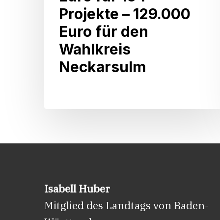
Millionen
Projekte – 129.000
Euro
Euro für den
für
Wahlkreis
164
Neckarsulm
Projekte
–
129.000
Euro
für
den
Wahlkreis
Neckarsulm
Isabell Huber
Mitglied des Landtags von Baden-