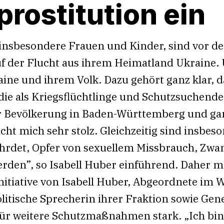
rostitution ein
insbesondere Frauen und Kinder, sind vor d
auf der Flucht aus ihrem Heimatland Ukraine.
kraine und ihrem Volk. Dazu gehört ganz klar, 
ie als Kriegsflüchtlinge und Schutzsuchend
der Bevölkerung in Baden-Württemberg und ga
ht mich sehr stolz. Gleichzeitig sind insbe
hrdet, Opfer von sexuellem Missbrauch, Zwan
den”, so Isabell Huber einführend. Daher ma
nitiative von Isabell Huber, Abgeordnete im
litische Sprecherin ihrer Fraktion sowie Gen
ür weitere Schutzmaßnahmen stark. „Ich bin