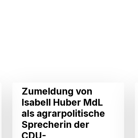
Zumeldung
I
Zumeldung von
von
Isabell Huber MdL
Isabell
als agrarpolitische
Huber
Sprecherin der
MdL
CDU-