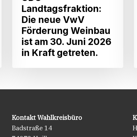
als
A
Landtagsfraktion:
agrarpolitische
L
Die neue VwV
Sprecherin
Förderung Weinbau
der
L
ist am 30. Juni 2026
CDU-
in Kraft getreten.
Landtagsfraktion:
Die
neue
VwV
Förderung
Weinbau
ist
Kontakt Wahlkreisbüro
K
am
Badstraße 14
H
30.