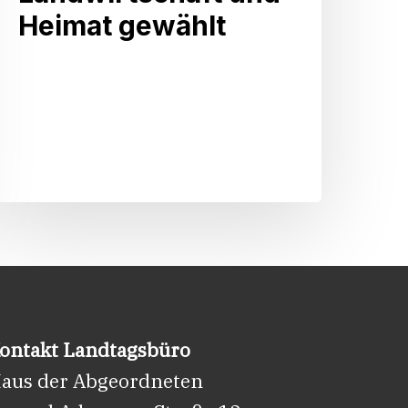
rbeitskreises
Heimat gewählt
ändlicher
Raum,
andwirtschaft
und
Heimat
gewählt
ontakt Landtagsbüro
aus der Abgeordneten