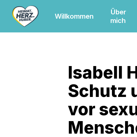
Skip
Über
to
Willkommen
mich
main
content
Isabell 
Schutz u
vor sexu
Mensch