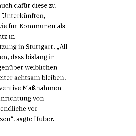
auch dafür diese zu
n Unterkünften,
owie für Kommunen als
tz in
ung in Stuttgart. „All
n, dass bislang in
genüber weiblichen
iter achtsam bleiben.
präventive Maßnahmen
inrichtung von
endliche vor
en“, sagte Huber.