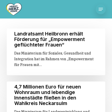
Skip
Menu
to
main
content
Landratsamt
Landratsamt Heilbronn erhält
Heilbronn
Förderung für „Empowerment
erhält
geflüchteter Frauen“
Förderung
Das Ministerium für Soziales, Gesundheit und
für
Integration hat im Rahmen von „Empowerment
„Empowerment
für Frauen mit…
geflüchteter
Frauen“
4,7
4,7 Millionen Euro für neuen
Millionen
Wohnraum und lebendige
Euro
Innenstädte fließen in den
für
Wahlkreis Neckarsulm
neuen
Das Ministerium für Landesentwicklung und