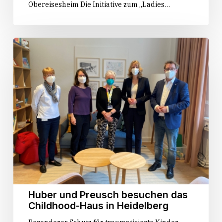
Obereisesheim Die Initiative zum „Ladies…
eine
Hoffmeister-
Härtefallhilfe
Kraut
beantra­
gen-
Huber
Land
und
schaltet
Preusch
Online-
besuchen
Portal
das
und
Childhood-
Telefon-
Haus
Hotline
in
für
Heidelberg
Betroffene
frei
Huber und Preusch besuchen das
Childhood-Haus in Heidelberg