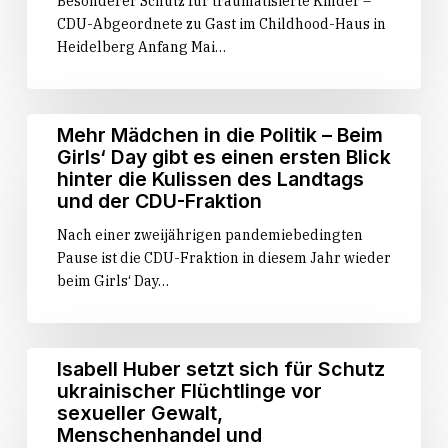
Besonderer Schutz für traumatisierte Kinder –
CDU-Abgeordnete zu Gast im Childhood-Haus in
Heidelberg Anfang Mai…
Mehr
Mehr Mädchen in die Politik – Beim
Mädchen
Girls‘ Day gibt es einen ersten Blick
in
hinter die Kulissen des Landtags
die
und der CDU-Fraktion
Politik
Nach einer zweijährigen pandemiebedingten
–
Pause ist die CDU-Fraktion in diesem Jahr wieder
Beim
beim Girls‘ Day…
Girls‘
Day
gibt
es
Isabell
Isabell Huber setzt sich für Schutz
einen
Huber
ukrainischer Flüchtlinge vor
ersten
setzt
sexueller Gewalt,
Blick
sich
Menschenhandel und
hinter