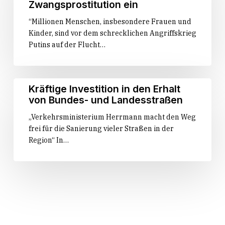
für
Zwangsprostitution ein
die
Schutz
“Millionen Menschen, insbesondere Frauen und
Kulissen
ukrainischer
Kinder, sind vor dem schrecklichen Angriffskrieg
des
Flüchtlinge
Putins auf der Flucht…
Landtags
vor
und
sexueller
der
Gewalt,
CDU-
Menschenhandel
Kräftige
Kräftige Investition in den Erhalt
Fraktion
und
Investition
von Bundes- und Landesstraßen
Zwangsprostitution
in
ein
„Verkehrsministerium Herrmann macht den Weg
den
frei für die Sanierung vieler Straßen in der
Erhalt
Region“ In…
von
Bundes-
und
Landesstraßen