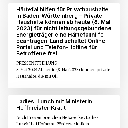
Härtefallhilfen
Härtefallhilfen für Privathaushalte
für
in Baden-Württemberg – Private
Privathaushalte
Haushalte können ab heute (8. Mai
in
2023) für nicht leitungsgebundene
Baden-
Energieträger eine Härtefallhilfe
Württemberg
beantra­gen-Land schaltet Online-
–
Portal und Telefon-Hotline für
Private
Betroffene frei
Haushalte
PRESSEMITTEILUNG
können
8. Mai 2023 Ab heute (8. Mai 2023) können private
ab
Haushalte, die mit Öl…
heute
(8.
Mai
2023)
Ladies
Ladies´ Lunch mit Ministerin
für
´
Hoffmeister-Kraut
nicht
Lunch
Auch Frauen brauchen Netzwerke „Ladies
leitungsgebundene
mit
Lunch“ bei Hofmann Fördertechnik in
Energieträger
Ministerin