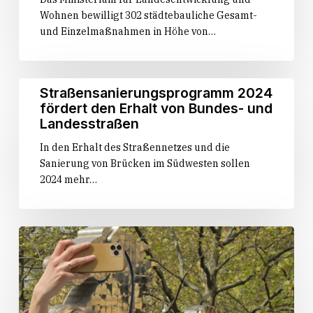
Wohnraum
Wohnen bewilligt 302 städtebauliche Gesamt-
und
und Einzelmaßnahmen in Höhe von…
lebendige
Innenstädte
fließen
in
Straßensanierungsprogramm
Straßensanierungsprogramm 2024
den
2024
fördert den Erhalt von Bundes- und
Wahlkreis
fördert
Landesstraßen
Neckarsulm
den
In den Erhalt des Straßennetzes und die
Erhalt
Sanierung von Brücken im Südwesten sollen
von
2024 mehr…
Bundes-
und
Landesstraßen
Girls‘
Day
2024:
Hinter
den