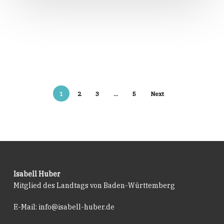
320.000
Euro
1
2
3
…
5
Next
Isabell Huber
Mitglied des Landtags von Baden-Württemberg
E-Mail:
info@isabell-huber.de