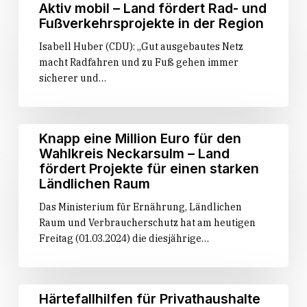
Aktiv
Aktiv mobil – Land fördert Rad- und
mobil
Fußverkehrsprojekte in der Region
–
Isabell Huber (CDU): „Gut ausgebautes Netz
Land
macht Radfahren und zu Fuß gehen immer
fördert
sicherer und…
Rad-
und
Fußverkehrsprojekte
in
Knapp
Knapp eine Million Euro für den
der
eine
Wahlkreis Neckarsulm – Land
Region
Million
fördert Projekte für einen starken
Euro
Ländlichen Raum
für
Das Ministerium für Ernährung, Ländlichen
den
Raum und Verbraucherschutz hat am heutigen
Wahlkreis
Freitag (01.03.2024) die diesjährige…
Neckarsulm
–
Land
fördert
Härtefallhilfen
Härtefallhilfen für Privathaushalte
Projekte