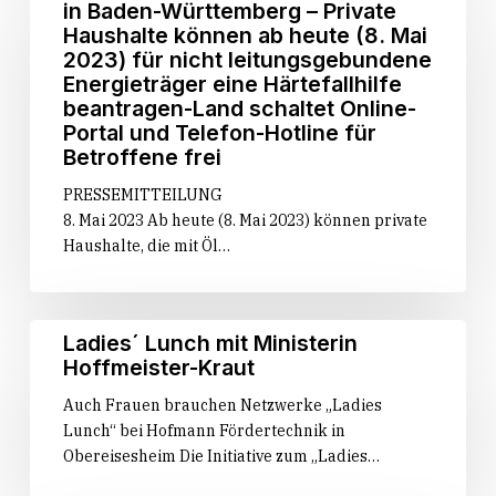
für
in Baden-Württemberg – Private
für
Privathaushalte
Haushalte können ab heute (8. Mai
einen
in
2023) für nicht leitungsgebundene
starken
Baden-
Energieträger eine Härtefallhilfe
Ländlichen
Württemberg
beantra­gen-Land schaltet Online-
Raum
–
Portal und Telefon-Hotline für
Private
Betroffene frei
Haushalte
PRESSEMITTEILUNG
können
8. Mai 2023 Ab heute (8. Mai 2023) können private
ab
Haushalte, die mit Öl…
heute
(8.
Mai
2023)
Ladies
Ladies´ Lunch mit Ministerin
für
´
Hoffmeister-Kraut
nicht
Lunch
Auch Frauen brauchen Netzwerke „Ladies
leitungsgebundene
mit
Lunch“ bei Hofmann Fördertechnik in
Energieträger
Ministerin
Obereisesheim Die Initiative zum „Ladies…
eine
Hoffmeister-
Härtefallhilfe
Kraut