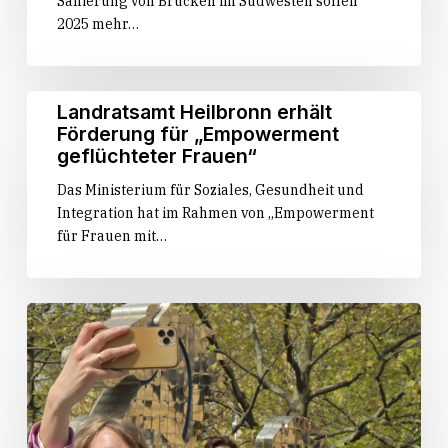
Sanierung von Brücken im Südwesten sollen
Erhalt
2025 mehr…
von
Bundes-
und
Landesstraßen
Landratsamt
Landratsamt Heilbronn erhält
Heilbronn
Förderung für „Empowerment
erhält
geflüchteter Frauen“
Förderung
Das Ministerium für Soziales, Gesundheit und
für
Integration hat im Rahmen von „Empowerment
„Empowerment
für Frauen mit…
geflüchteter
Frauen“
Girls‘
Day
2024:
Hinter
den
Kulissen