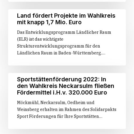
beantra­
gen-
Land
Land fördert Projekte im Wahlkreis
Land
fördert
mit knapp 1,7 Mio. Euro
schaltet
Projekte
Online-
Das Entwicklungsprogramm Ländlicher Raum
im
Portal
(ELR) ist das wichtigste
Wahlkreis
und
Strukturentwicklungsprogramm für den
mit
Telefon-
Ländlichen Raum in Baden-Württemberg.…
knapp
Hotline
1,7
für
Mio.
Betroffene
Euro
Sportstättenförderung
Sportstättenförderung 2022: In
frei
2022:
den Wahlkreis Neckarsulm fließen
In
Fördermittel i.H.v. 320.000 Euro
den
Möckmühl, Neckarsulm, Oedheim und
Wahlkreis
Weinsberg erhalten im Rahmen des Solidarpakts
Neckarsulm
Sport Förderungen für Ihre Sportstätten…
fließen
Fördermittel
i.H.v.