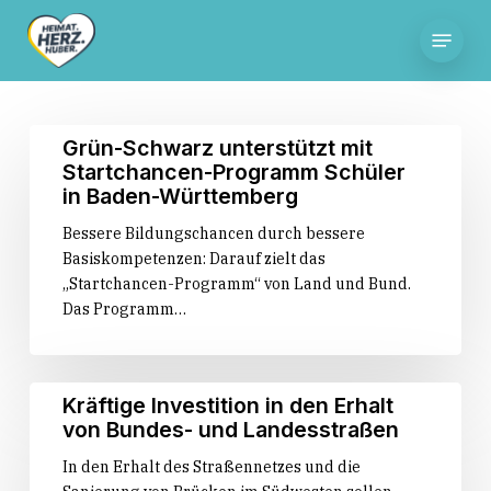
Skip
Menu
to
main
content
Grün-
Grün-Schwarz unterstützt mit
Schwarz
Startchancen-Programm Schüler
unterstützt
in Baden-Württemberg
mit
Bessere Bildungschancen durch bessere
Startchancen-
Basiskompetenzen: Darauf zielt das
Programm
„Startchancen-Programm“ von Land und Bund.
Schüler
Das Programm…
in
Baden-
Württemberg
Kräftige
Kräftige Investition in den Erhalt
Investition
von Bundes- und Landesstraßen
in
In den Erhalt des Straßennetzes und die
den