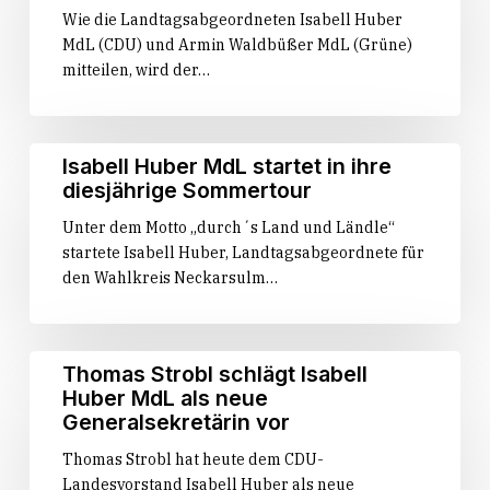
Wie die Landtagsabgeordneten Isabell Huber
Breitbandförderung
MdL (CDU) und Armin Waldbüßer MdL (Grüne)
für
mitteilen, wird der…
Jagsthausen
und
Möckmühl
Isabell
Isabell Huber MdL startet in ihre
Huber
diesjährige Sommertour
MdL
Unter dem Motto „durch´s Land und Ländle“
startet
startete Isabell Huber, Landtagsabgeordnete für
in
den Wahlkreis Neckarsulm…
ihre
diesjährige
Sommertour
Thomas
Thomas Strobl schlägt Isabell
Strobl
Huber MdL als neue
schlägt
Generalsekretärin vor
Isabell
Thomas Strobl hat heute dem CDU-
Huber
Landesvorstand Isabell Huber als neue
MdL