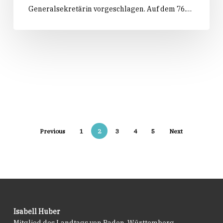
Generalsekretärin vorgeschlagen. Auf dem 76.…
als
neue
Generalsekretärin
vor
Previous
1
2
3
4
5
Next
Isabell Huber