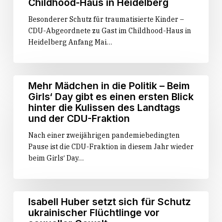
Childhood-Haus in Heidelberg
Besonderer Schutz für traumatisierte Kinder –
CDU-Abgeordnete zu Gast im Childhood-Haus in
Heidelberg Anfang Mai…
Mehr
Mehr Mädchen in die Politik – Beim
Mädchen
Girls‘ Day gibt es einen ersten Blick
in
hinter die Kulissen des Landtags
die
und der CDU-Fraktion
Politik
Nach einer zweijährigen pandemiebedingten
–
Pause ist die CDU-Fraktion in diesem Jahr wieder
Beim
beim Girls‘ Day…
Girls‘
Day
gibt
es
Isabell
Isabell Huber setzt sich für Schutz
einen
Huber
ukrainischer Flüchtlinge vor
ersten
setzt