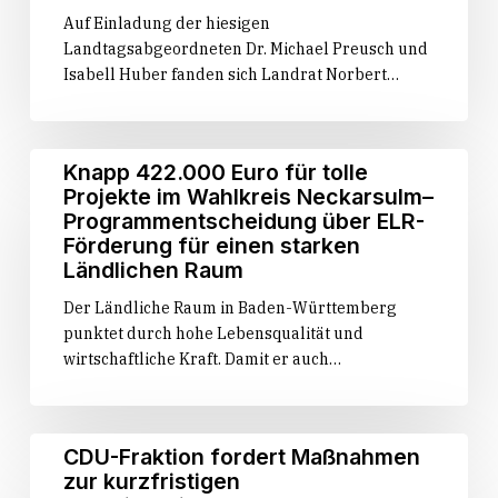
bzw.
Auf Einladung der hiesigen
was
Landtagsabgeordneten Dr. Michael Preusch und
kommt
Isabell Huber fanden sich Landrat Norbert…
auf
die
Kommunen
Knapp
zu?
Knapp 422.000 Euro für tolle
422.000
–
Projekte im Wahlkreis Neckarsulm–
Euro
„Wir
Programmentscheidung über ELR-
für
benötigen
Förderung für einen starken
tolle
ein
Ländlichen Raum
Projekte
koordiniertes
Der Ländliche Raum in Baden-Württemberg
im
und
punktet durch hohe Lebensqualität und
Wahlkreis
strukturiertes
wirtschaftliche Kraft. Damit er auch…
Neckarsulm–
Hilfskonzept“
Programmentscheidung
Abgeordnete
über
Isabell
ELR-
Huber,
CDU-
CDU-Fraktion fordert Maßnahmen
Förderung
Dr.
Fraktion
zur kurzfristigen
für
Michael
fordert