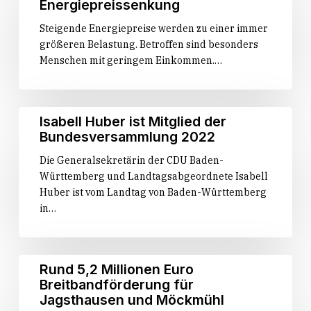
Energiepreissenkung
einen
Preusch
Maßnahmen
starken
Steigende Energiepreise werden zu einer immer
und
zur
Ländlichen
größeren Belastung. Betroffen sind besonders
Staatssekretär
kurzfristigen
Raum
Menschen mit geringem Einkommen.…
Siegfried
Energiepreissenkung
Lorek
MdL
im
Isabell
Isabell Huber ist Mitglied der
Gespräch
Huber
Bundesversammlung 2022
mit
ist
Landrat
Die Generalsekretärin der CDU Baden-
Mitglied
und
Württemberg und Landtagsabgeordnete Isabell
der
Bürgermeisterinnen
Huber ist vom Landtag von Baden-Württemberg
Bundesversammlung
und
in…
2022
Bürgermeistern
Rund
Rund 5,2 Millionen Euro
5,2
Breitbandförderung für
Millionen
Jagsthausen und Möckmühl
Euro