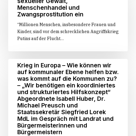
sexueller Gewalt,
Blick
sich
Menschenhandel und
hinter
für
Zwangsprostitution ein
die
Schutz
“Millionen Menschen, insbesondere Frauen und
Kulissen
ukrainischer
Kinder, sind vor dem schrecklichen Angriffskrieg
des
Flüchtlinge
Putins auf der Flucht…
Landtags
vor
und
sexueller
der
Gewalt,
CDU-
Menschenhandel
Krieg
Krieg in Europa – Wie können wir
Fraktion
und
in
auf kommunaler Ebene helfen bzw.
Zwangsprostitution
Europa
was kommt auf die Kommunen zu?
ein
–
– „Wir benötigen ein koordiniertes
Wie
und strukturiertes Hilfskonzept“
können
Abgeordnete Isabell Huber, Dr.
wir
Michael Preusch und
auf
Staatssekretär Siegfried Lorek
kommunaler
MdL im Gespräch mit Landrat und
Bürgermeisterinnen und
Ebene
Bürgermeistern
helfen