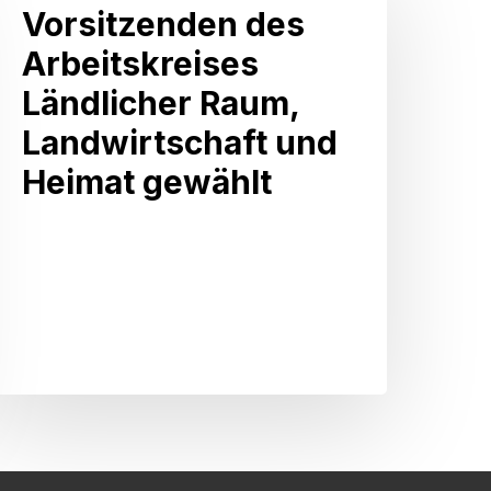
Huber
Vorsitzenden des
zur
Arbeitskreises
Vorsitzenden
Ländlicher Raum,
des
Landwirtschaft und
rbeitskreises
Heimat gewählt
ändlicher
Raum,
andwirtschaft
und
Heimat
gewählt