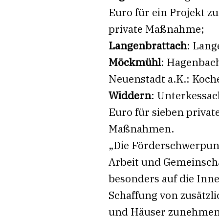
Euro für ein Projekt 
private Maßnahme;
Langenbrattach
: Lang
Möckmühl
: Hagenbach
Neuenstadt a.K.: Koch
Widdern
: Unterkessa
Euro für sieben priv
Maßnahmen.
„Die Förderschwerpun
Arbeit und Gemeinscha
besonders auf die In
Schaffung von zusätz
und Häuser zunehmend 