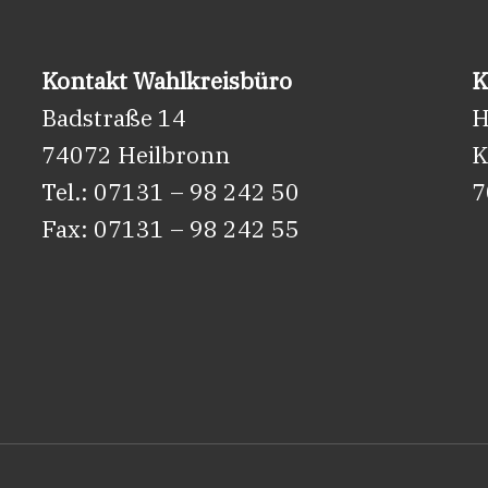
Förderung
Weinbau
ist
Kontakt Wahlkreisbüro
K
am
Badstraße 14
H
30.
74072 Heilbronn
K
Juni
Tel.: 07131 – 98 242 50
7
2026
Fax: 07131 – 98 242 55
in
Kraft
getreten.