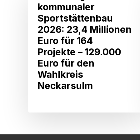
kommunaler
kommunaler
Sportstättenbau
Sportstättenbau
2026:
2026: 23,4 Millionen
23,4
Euro für 164
Millionen
Projekte – 129.000
Euro
Euro für den
für
Wahlkreis
164
Neckarsulm
Projekte
–
129.000
Euro
für