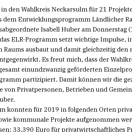
in den Wahlkreis Neckarsulm für 21 Projekt
s dem Entwicklungsprogramm Ländlicher Rau
gsabgeordnete Isabell Huber am Donnerstag (1
das ELR-Programm setzt wichtige Impulse, in
n Raums ausbaut und damit gleichzeitig den 
ntgegenwirkt. Es freut mich, dass der Wahlk
sgesamt einundzwanzig geförderten Einzelpr
gramm partizipiert. Damit können wir die ge
kte von Privatpersonen‚ Betrieben und Gemei
Huber.
 konnten für 2019 in folgenden Orten priva
e sowie kommunale Projekte aufgenommen we
sen: 33.390 Euro für privatwirtschaftliches 