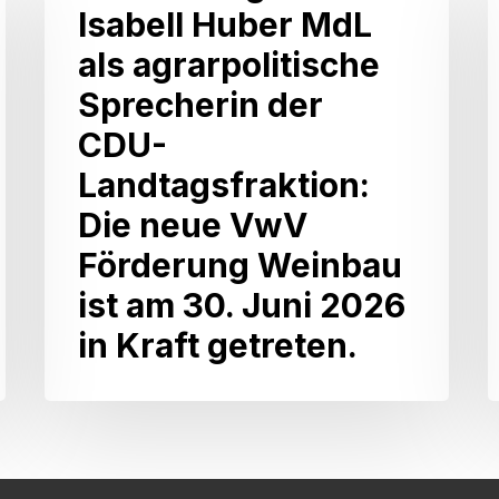
von
Isabell Huber MdL
Isabell
als agrarpolitische
Huber
Sprecherin der
MdL
CDU-
als
A
Landtagsfraktion:
agrarpolitische
L
Die neue VwV
Sprecherin
Förderung Weinbau
der
L
ist am 30. Juni 2026
CDU-
in Kraft getreten.
Landtagsfraktion:
Die
neue
VwV