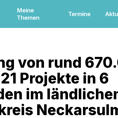
Meine
Termine
Aktu
Themen
ng von rund 670
 21 Projekte in 6
en im ländliche
kreis Neckarsul