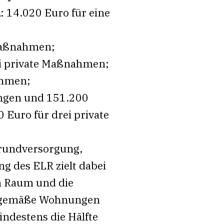
n
: 14.020 Euro für eine
 Maßnahmen;
ei private Maßnahmen;
ahmen;
ungen und 151.200
 Euro für drei private
Grundversorgung,
g des ELR zielt dabei
n Raum und die
itgemäße Wohnungen
ndestens die Hälfte