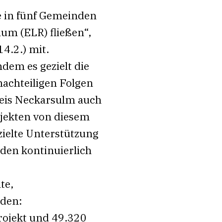
e in fünf Gemeinden
m (ELR) fließen“,
4.2.) mit.
dem es gezielt die
nachteiligen Folgen
reis Neckarsulm auch
ojekten von diesem
zielte Unterstützung
nden kontinuierlich
te,
rden:
Projekt und 49.320