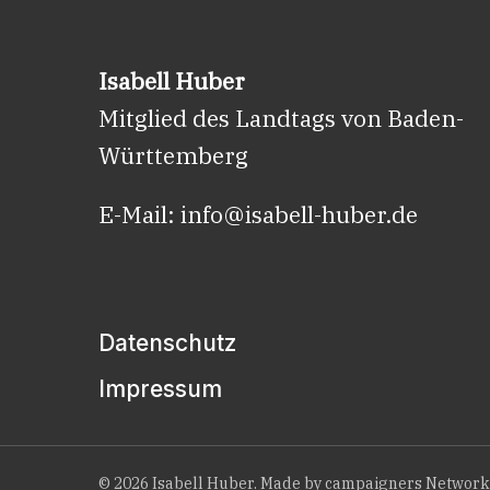
den
Wahlkreis
Neckarsulm
Isabell Huber
Mitglied des Landtags von Baden-
Württemberg
E-Mail:
info@isabell-huber.de
Datenschutz
Impressum
© 2026 Isabell Huber. Made by
campaigners Network